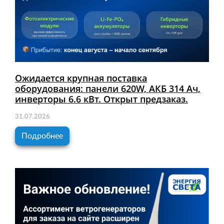
Ожидается крупная поставка
оборудования: панели 620W, АКБ 314 Ач,
инверторы 6.6 кВт. Открыт предзаказ.
31.07.2026
Подробнее