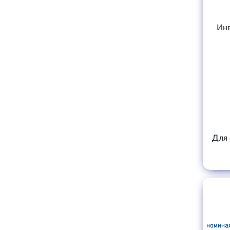
Инв
Для 