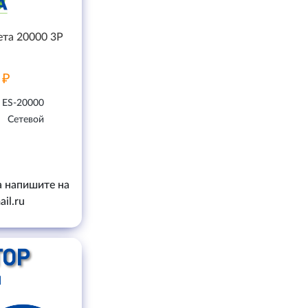
ета 20000 3P
 ₽
ES-20000
Сетевой
а напишите на
il.ru