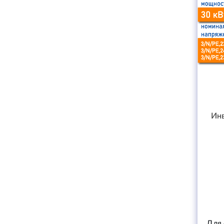
Инв
Для 