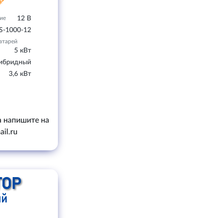
₽
ие
12 В
S-1000-12
атарей
5 кВт
ибридный
3,6 кВт
а напишите на
il.ru