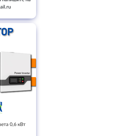
il.ru
ета 0,6 кВт