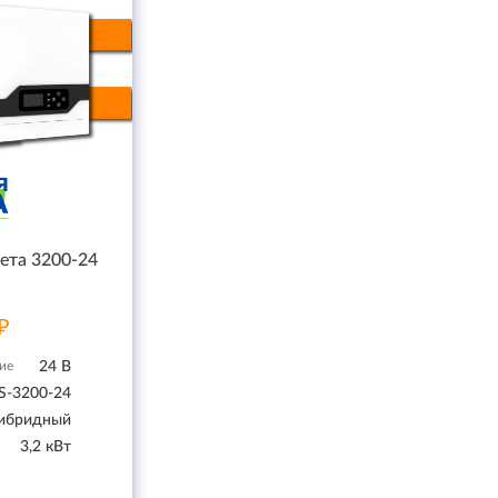
ета 3200-24
₽
ие
24 В
S-3200-24
ибридный
3,2 кВт