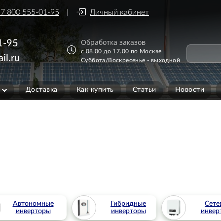
7 800 555-01-95
Личный кабинет
Обработка заказов
1-95
с 08.00 до 17.00 по Москве
il.ru
Суббота/Воскресенье - выходной
Доставка
Как купить
Статьи
Новости
Автономные
Гибридные
Сете
инверторы
инверторы
инвер