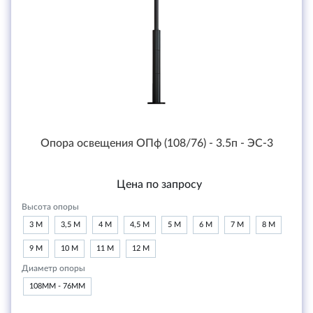
Опора освещения ОПф (108/76) - 3.5п - ЭС-3
Цена по запросу
Высота опоры
3 М
3,5 М
4 М
4,5 М
5 М
6 М
7 М
8 М
9 М
10 М
11 М
12 М
Диаметр опоры
108ММ - 76ММ