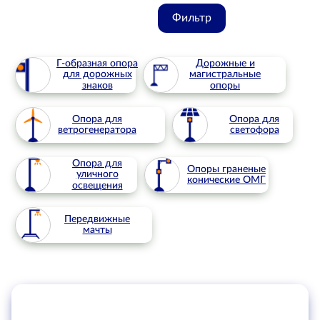
Фильтр
Г-образная опора
Дорожные и
для дорожных
магистральные
знаков
опоры
Опора для
Опора для
ветрогенератора
светофора
Опора для
Опоры граненые
уличного
конические ОМГ
освещения
Передвижные
мачты