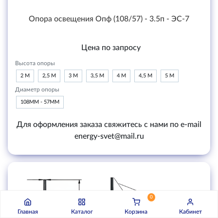
Опора освещения Опф (108/57) - 3.5п - ЭС-7
Цена по запросу
Высота опоры
2 М
2,5 М
3 М
3,5 М
4 М
4,5 М
5 М
Диаметр опоры
108ММ - 57ММ
Для оформления заказа свяжитесь с нами по e-mail
energy-svet@mail.ru
0
Главная
Каталог
Корзина
Кабинет