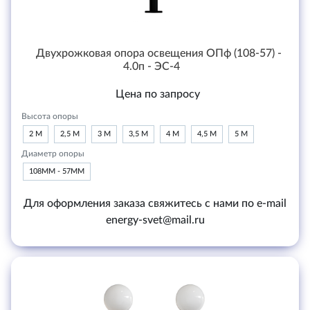
Двухрожковая опора освещения ОПф (108-57) -
4.0п - ЭС-4
Цена по запросу
Высота опоры
2 М
2,5 М
3 М
3,5 М
4 М
4,5 М
5 М
Диаметр опоры
108ММ - 57ММ
Для оформления заказа свяжитесь с нами по e-mail
energy-svet@mail.ru