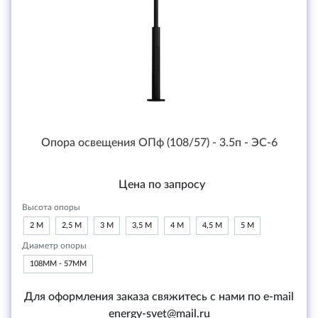
Опора освещения ОПф (108/57) - 3.5п - ЭС-6
Цена по запросу
Высота опоры
2 М
2,5 М
3 М
3,5 М
4 М
4,5 М
5 М
Диаметр опоры
108ММ - 57ММ
Для оформления заказа свяжитесь с нами по e-mail
energy-svet@mail.ru