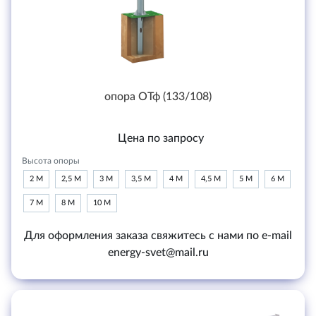
опора ОТф (133/108)
Цена по запросу
Высота опоры
2 М
2,5 М
3 М
3,5 М
4 М
4,5 М
5 М
6 М
7 М
8 М
10 М
Для оформления заказа свяжитесь с нами по e-mail
energy-svet@mail.ru