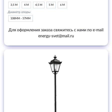
3,5 М
4 М
4,5 М
5 М
6 М
Диаметр опоры
108ММ - 57ММ
Для оформления заказа свяжитесь с нами по e-mail
energy-svet@mail.ru