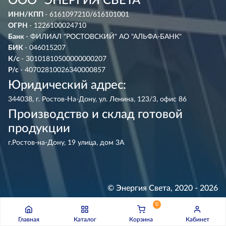
ООО "ЭНЕРГИЯ СВЕТА"
ИНН/КПП
- 6161097210/616101001
ОГРН
- 1226100024710
Банк
- ФИЛИАЛ "РОСТОВСКИЙ" АО "АЛЬФА-БАНК"
БИК
- 046015207
К/с
- 30101810500000000207
Р/с
- 40702810026340000857
Юридический адрес:
344038, г. Ростов-На-Дону, ул. Ленина, 123/3, офис 86
Производство и склад готовой
продукции
г.Ростов-на-Дону, 19 улица, дом 3А
© Энергия Света, 2020 - 2026
Разработка и сопровождение сайта -
R‑point.ru
0
Главная
Каталог
Корзина
Кабинет