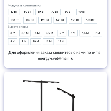
Мощность светильника
40 ВТ
50 ВТ
60 ВТ
70 ВТ
80 ВТ
90 ВТ
100 ВТ
105 ВТ
120 ВТ
140 ВТ
150 ВТ
160 ВТ
Высота опоры
3 М
3,5 М
4 М
4,5 М
5 М
6 М
6,6 М
7 М
8 М
9 М
10 М
11 М
12 М
Для оформления заказа свяжитесь с нами по e-mail
energy-svet@mail.ru