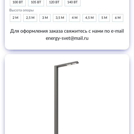
100 ВТ
105 ВТ
120 ВТ
140 ВТ
Высота опоры
2 М
2,5 М
3 М
3,5 М
4 М
4,5 М
5 М
6 М
Для оформления заказа свяжитесь с нами по e-mail
energy-svet@mail.ru