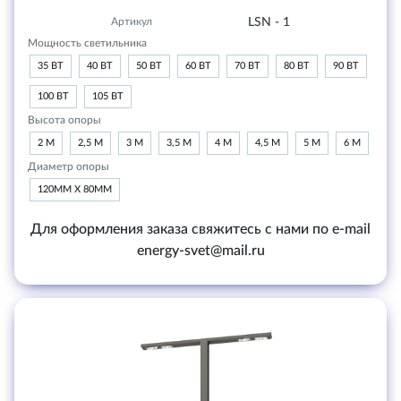
Артикул
LSN - 1
Мощность светильника
35 ВТ
40 ВТ
50 ВТ
60 ВТ
70 ВТ
80 ВТ
90 ВТ
100 ВТ
105 ВТ
Высота опоры
2 М
2,5 М
3 М
3,5 М
4 М
4,5 М
5 М
6 М
Диаметр опоры
120ММ Х 80ММ
Для оформления заказа свяжитесь с нами по e-mail
energy-svet@mail.ru