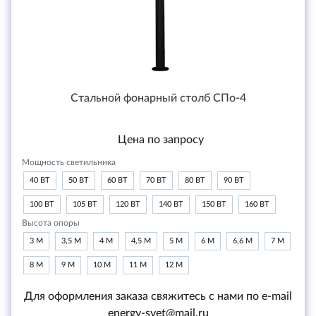
Стальной фонарный столб СПо-4
Цена по запросу
Мощность светильника
40 ВТ
50 ВТ
60 ВТ
70 ВТ
80 ВТ
90 ВТ
100 ВТ
105 ВТ
120 ВТ
140 ВТ
150 ВТ
160 ВТ
Высота опоры
3 М
3,5 М
4 М
4,5 М
5 М
6 М
6,6 М
7 М
8 М
9 М
10 М
11 М
12 М
Для оформления заказа свяжитесь с нами по e-mail
energy-svet@mail.ru