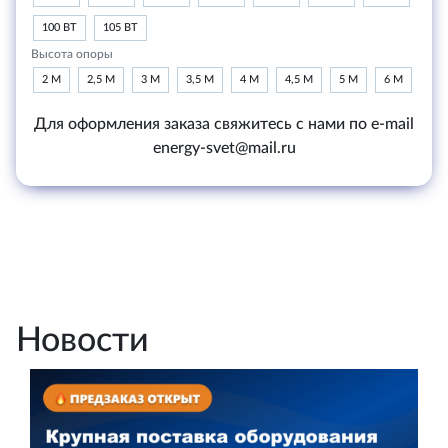
100 ВТ
105 ВТ
Высота опоры
2 М
2,5 М
3 М
3,5 М
4 М
4,5 М
5 М
6 М
Для оформления заказа свяжитесь с нами по e-mail
energy-svet@mail.ru
Новости