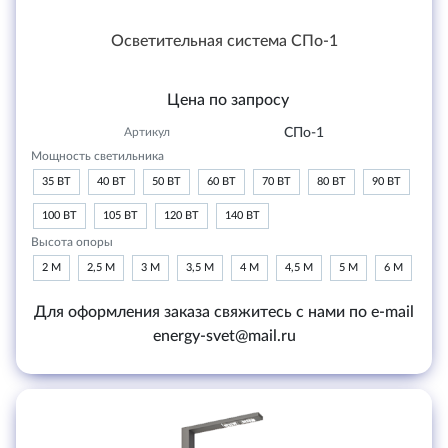
Осветительная система СПо-1
Цена по запросу
Артикул
СПо-1
Мощность светильника
35 ВТ
40 ВТ
50 ВТ
60 ВТ
70 ВТ
80 ВТ
90 ВТ
100 ВТ
105 ВТ
120 ВТ
140 ВТ
Высота опоры
2 М
2,5 М
3 М
3,5 М
4 М
4,5 М
5 М
6 М
Для оформления заказа свяжитесь с нами по e-mail
energy-svet@mail.ru