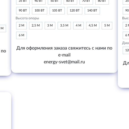
35 ВТ
40 ВТ
50 ВТ
60 ВТ
70 ВТ
80 ВТ
35
90 ВТ
100 ВТ
105 ВТ
120 ВТ
140 ВТ
90
Высота опоры
Выс
2 М
2,5 М
3 М
3,5 М
4 М
4,5 М
5 М
2 
6 М
6 М
6 
Диа
Для оформления заказа свяжитесь с нами по
 по
1
e-mail
energy-svet@mail.ru
Дл