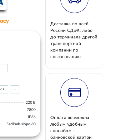
росу
Доставка по всей
России СДЭК, либо
до терминала другой
транспортной
компании по
согласованию
-
730
-
220 В
7800
IP66
Оплата возможна
SadPark-slope-60
любым удобным
способом -
банковской картой