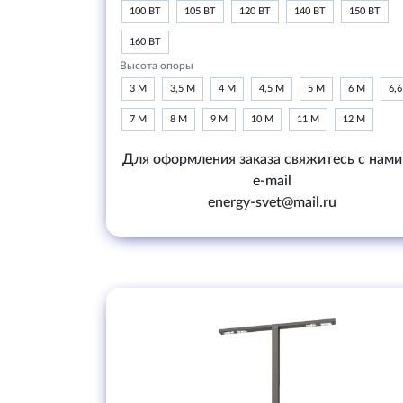
100 ВТ
105 ВТ
120 ВТ
140 ВТ
150 ВТ
160 ВТ
Высота опоры
3 М
3,5 М
4 М
4,5 М
5 М
6 М
6,
7 М
8 М
9 М
10 М
11 М
12 М
Для оформления заказа свяжитесь с нами
e-mail
energy-svet@mail.ru