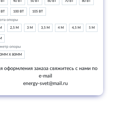
 ВТ
40 ВТ
50 ВТ
60 ВТ
70 ВТ
80 ВТ
 ВТ
100 ВТ
105 ВТ
ота опоры
М
2,5 М
3 М
3,5 М
4 М
4,5 М
5 М
М
метр опоры
20ММ Х 80ММ
я оформления заказа свяжитесь с нами по
e-mail
energy-svet@mail.ru