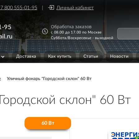
7 800 555-01-95
Личный кабинет
Обработка заказов
1-95
с 08.00 до 17.00 по Москве
il.ru
Суббота/Воскресенье - выходной
Доставка
Как купить
Статьи
Новости
е
Уличный фонарь "Городской склон" 60 Вт
Городской склон" 60 Вт
60 Вт