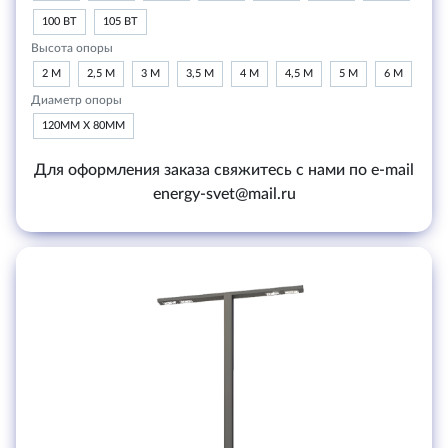
100 ВТ
105 ВТ
Высота опоры
2 М
2,5 М
3 М
3,5 М
4 М
4,5 М
5 М
6 М
Диаметр опоры
120ММ Х 80ММ
Для оформления заказа свяжитесь с нами по e-mail
energy-svet@mail.ru