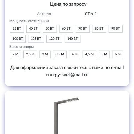
Цена по запросу
Артикул
СПо-1
Мощность светильника
35 ВТ
40 ВТ
50 ВТ
60 ВТ
70 ВТ
80 ВТ
90 ВТ
100 ВТ
105 ВТ
120 ВТ
140 ВТ
Высота опоры
2 М
2,5 М
3 М
3,5 М
4 М
4,5 М
5 М
6 М
Для оформления заказа свяжитесь с нами по e-mail
energy-svet@mail.ru