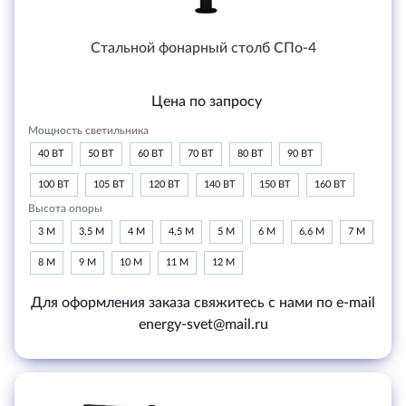
Стальной фонарный столб СПо-4
Цена по запросу
Мощность светильника
40 ВТ
50 ВТ
60 ВТ
70 ВТ
80 ВТ
90 ВТ
100 ВТ
105 ВТ
120 ВТ
140 ВТ
150 ВТ
160 ВТ
Высота опоры
3 М
3,5 М
4 М
4,5 М
5 М
6 М
6,6 М
7 М
8 М
9 М
10 М
11 М
12 М
Для оформления заказа свяжитесь с нами по e-mail
energy-svet@mail.ru