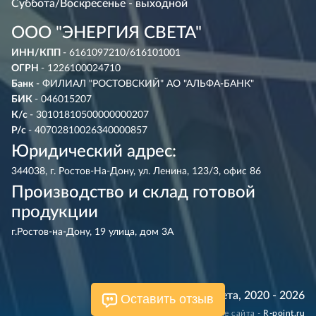
Суббота/Воскресенье - выходной
ООО "ЭНЕРГИЯ СВЕТА"
ИНН/КПП
- 6161097210/616101001
ОГРН
- 1226100024710
Банк
- ФИЛИАЛ "РОСТОВСКИЙ" АО "АЛЬФА-БАНК"
БИК
- 046015207
К/с
- 30101810500000000207
Р/с
- 40702810026340000857
Юридический адрес:
344038, г. Ростов-На-Дону, ул. Ленина, 123/3, офис 86
Производство и склад готовой
продукции
г.Ростов-на-Дону, 19 улица, дом 3А
© Энергия Света, 2020 - 2026
Оставить отзыв
Разработка и сопровождение сайта -
R‑point.ru