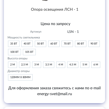
Опора освещения ЛСН - 1
Цена по запросу
Артикул
LSN - 1
Мощность светильника
35 ВТ
40 ВТ
50 ВТ
60 ВТ
70 ВТ
80 ВТ
90 ВТ
100 ВТ
105 ВТ
Высота опоры
2 М
2,5 М
3 М
3,5 М
4 М
4,5 М
5 М
6 М
Диаметр опоры
120ММ Х 80ММ
Для оформления заказа свяжитесь с нами по e-mail
energy-svet@mail.ru