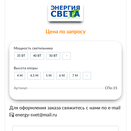
Цена по запросу
Мощность светильника
35 ВТ
40 ВТ
50 ВТ
-
Высота опоры
4 М
4,5 М
5 М
6 М
7 М
-
Артикул
СПо-15
Для оформления заказа свяжитесь с нами по e-mail
energy-svet@mail.ru