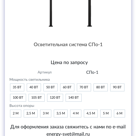
Осветительная система СПо-1
Цена по запросу
Артикул
СПо-1
Мощность светильника
35 ВТ
40 ВТ
50 ВТ
60 ВТ
70 ВТ
80 ВТ
90 ВТ
100 ВТ
105 ВТ
120 ВТ
140 ВТ
Высота опоры
2 М
2,5 М
3 М
3,5 М
4 М
4,5 М
5 М
6 М
Для оформления заказа свяжитесь с нами по e-mail
energy-svet@mail.ru