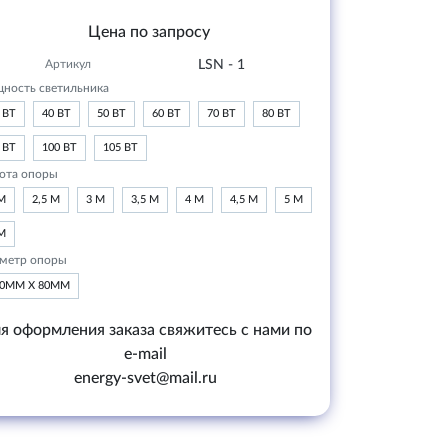
Цена по запросу
Артикул
LSN - 1
ность светильника
 ВТ
40 ВТ
50 ВТ
60 ВТ
70 ВТ
80 ВТ
 ВТ
100 ВТ
105 ВТ
ота опоры
М
2,5 М
3 М
3,5 М
4 М
4,5 М
5 М
М
метр опоры
20ММ Х 80ММ
я оформления заказа свяжитесь с нами по
e-mail
energy-svet@mail.ru