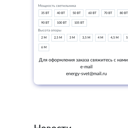
Мощность светильника
35 ВТ
40 ВТ
50 ВТ
60 ВТ
70 ВТ
80 ВТ
90 ВТ
100 ВТ
105 ВТ
Высота опоры
2 М
2,5 М
3 М
3,5 М
4 М
4,5 М
5
6 М
Для оформления заказа свяжитесь с нами
e-mail
energy-svet@mail.ru