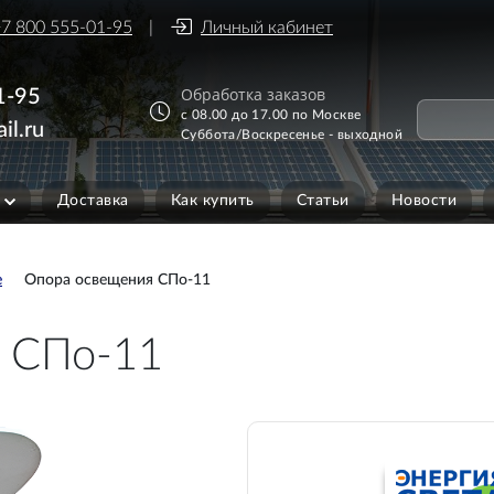
7 800 555-01-95
Личный кабинет
Обработка заказов
1-95
с 08.00 до 17.00 по Москве
il.ru
Суббота/Воскресенье - выходной
Доставка
Как купить
Статьи
Новости
е
Опора освещения СПо-11
 СПо-11