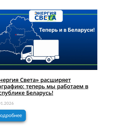
нергия Света» расширяет
ографию: теперь мы работаем в
спублике Беларусь!
01.2026
одробнее