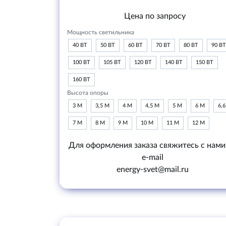
Цена по запросу
Мощность светильника
40 ВТ
50 ВТ
60 ВТ
70 ВТ
80 ВТ
90 ВТ
100 ВТ
105 ВТ
120 ВТ
140 ВТ
150 ВТ
160 ВТ
Высота опоры
3 М
3,5 М
4 М
4,5 М
5 М
6 М
6,
7 М
8 М
9 М
10 М
11 М
12 М
Для оформления заказа свяжитесь с нами
e-mail
energy-svet@mail.ru