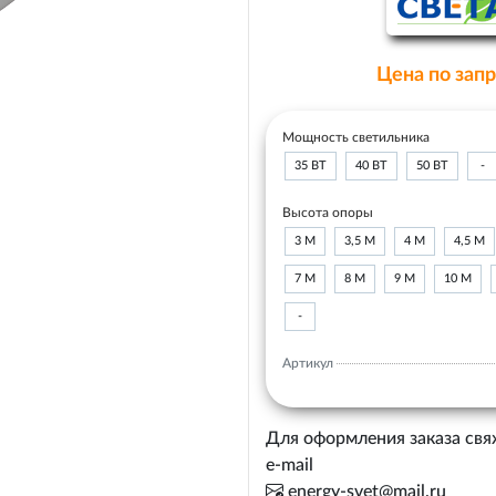
Цена по зап
Мощность светильника
35 ВТ
40 ВТ
50 ВТ
-
Высота опоры
3 М
3,5 М
4 М
4,5 М
7 М
8 М
9 М
10 М
-
Артикул
Для оформления заказа свя
e-mail
energy-svet@mail.ru