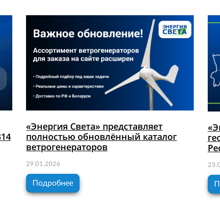
«Энергия Света» представляет
«Э
314
полностью обновлённый каталог
ге
ветрогенераторов
Ре
29.01.2026
23.
Подробнее
П