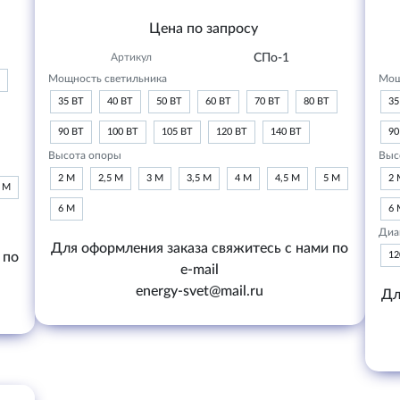
Цена по запросу
Артикул
СПо-1
Мощность светильника
Мощ
35 ВТ
40 ВТ
50 ВТ
60 ВТ
70 ВТ
80 ВТ
35
90 ВТ
100 ВТ
105 ВТ
120 ВТ
140 ВТ
90
Высота опоры
Выс
2 М
2,5 М
3 М
3,5 М
4 М
4,5 М
5 М
2 
6 М
6 М
6 
Диа
Для оформления заказа свяжитесь с нами по
 по
1
e-mail
energy-svet@mail.ru
Дл