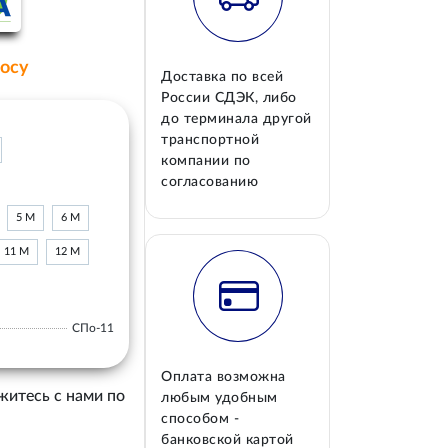
росу
Доставка по всей
России СДЭК, либо
до терминала другой
транспортной
компании по
согласованию
5 М
6 М
11 М
12 М
СПо-11
Оплата возможна
житесь с нами по
любым удобным
способом -
банковской картой