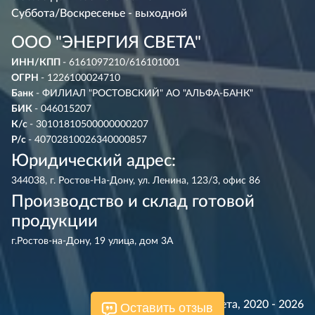
Суббота/Воскресенье - выходной
ООО "ЭНЕРГИЯ СВЕТА"
ИНН/КПП
- 6161097210/616101001
ОГРН
- 1226100024710
Банк
- ФИЛИАЛ "РОСТОВСКИЙ" АО "АЛЬФА-БАНК"
БИК
- 046015207
К/с
- 30101810500000000207
Р/с
- 40702810026340000857
Юридический адрес:
344038, г. Ростов-На-Дону, ул. Ленина, 123/3, офис 86
Производство и склад готовой
продукции
г.Ростов-на-Дону, 19 улица, дом 3А
© Энергия Света, 2020 - 2026
Оставить отзыв