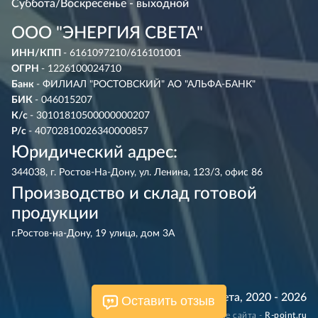
Суббота/Воскресенье - выходной
ООО "ЭНЕРГИЯ СВЕТА"
ИНН/КПП
- 6161097210/616101001
ОГРН
- 1226100024710
Банк
- ФИЛИАЛ "РОСТОВСКИЙ" АО "АЛЬФА-БАНК"
БИК
- 046015207
К/с
- 30101810500000000207
Р/с
- 40702810026340000857
Юридический адрес:
344038, г. Ростов-На-Дону, ул. Ленина, 123/3, офис 86
Производство и склад готовой
продукции
г.Ростов-на-Дону, 19 улица, дом 3А
© Энергия Света, 2020 - 2026
Оставить отзыв
Разработка и сопровождение сайта -
R‑point.ru