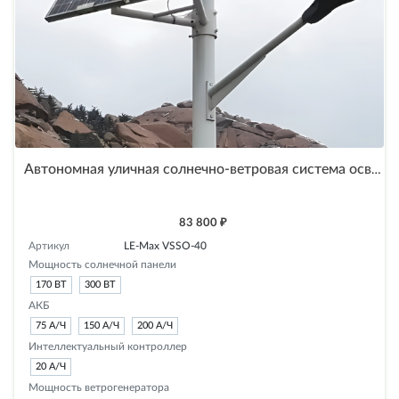
Автономная уличная солнечно-ветровая система освещения на солнечных батареях LE-Max VSSO-40
83 800 ₽
Артикул
LE-Max VSSO-40
Мощность солнечной панели
170 ВТ
300 ВТ
АКБ
75 А/Ч
150 А/Ч
200 А/Ч
Интеллектуальный контроллер
20 А/Ч
Мощность ветрогенератора