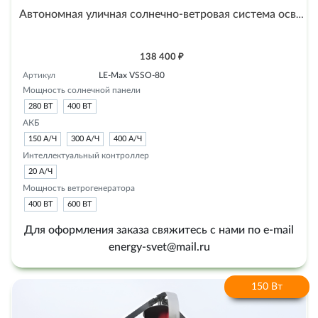
Автономная уличная солнечно-ветровая система освещения на солнечных батареях LE-Max VSSO-80
138 400 ₽
Артикул
LE-Max VSSO-80
Мощность солнечной панели
280 ВТ
400 ВТ
АКБ
150 А/Ч
300 А/Ч
400 А/Ч
Интеллектуальный контроллер
20 А/Ч
Мощность ветрогенератора
400 ВТ
600 ВТ
Для оформления заказа свяжитесь с нами по e-mail
energy-svet@mail.ru
150 Вт