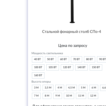
Стальной фонарный столб СПо-4
Цена по запросу
Мощность светильника
40 ВТ
50 ВТ
60 ВТ
70 ВТ
80 ВТ
90 ВТ
100 ВТ
105 ВТ
120 ВТ
140 ВТ
150 ВТ
160 ВТ
Высота опоры
3 М
3,5 М
4 М
4,5 М
5 М
6 М
6,
7 М
8 М
9 М
10 М
11 М
12 М