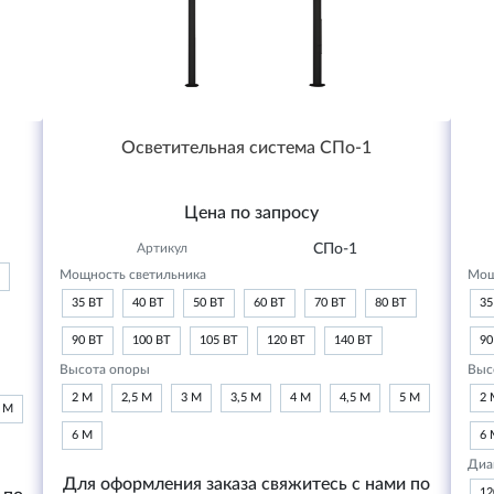
Осветительная система СПо-1
Цена по запросу
Артикул
СПо-1
Мощность светильника
Мощ
35 ВТ
40 ВТ
50 ВТ
60 ВТ
70 ВТ
80 ВТ
35
90 ВТ
100 ВТ
105 ВТ
120 ВТ
140 ВТ
90
Высота опоры
Выс
2 М
2,5 М
3 М
3,5 М
4 М
4,5 М
5 М
2 
6 М
6 М
6 
Диа
Для оформления заказа свяжитесь с нами по
1