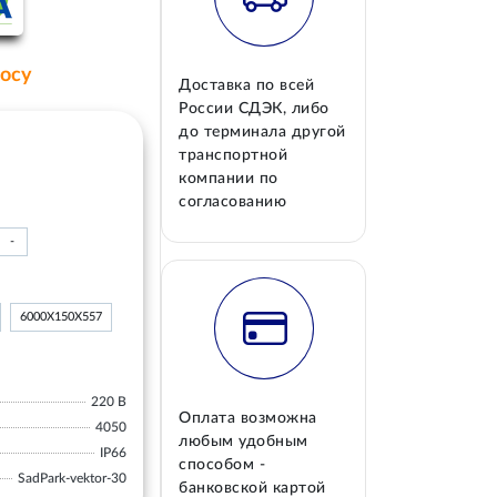
росу
Доставка по всей
России СДЭК, либо
до терминала другой
транспортной
компании по
согласованию
-
6000Х150Х557
220 В
Оплата возможна
4050
любым удобным
IP66
способом -
SadPark-vektor-30
банковской картой