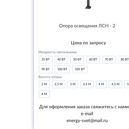
Опора освещения ЛСН - 2
Цена по запросу
Мощность светильника
35 ВТ
40 ВТ
50 ВТ
60 ВТ
70 ВТ
80 ВТ
90 ВТ
100 ВТ
105 ВТ
Высота опоры
2 М
2,5 М
3 М
3,5 М
4 М
4,5 М
5
6 М
Для оформления заказа свяжитесь с нами
e-mail
energy-svet@mail.ru