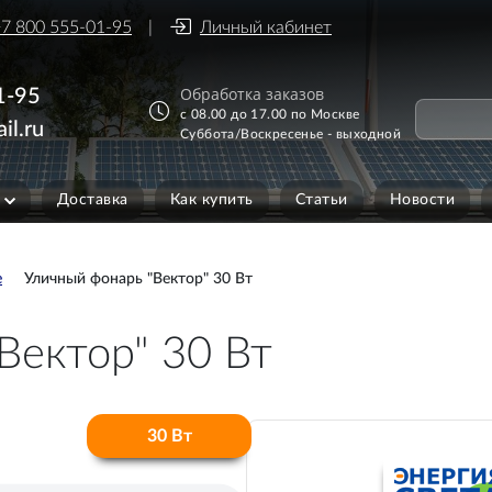
7 800 555-01-95
Личный кабинет
Обработка заказов
1-95
с 08.00 до 17.00 по Москве
il.ru
Суббота/Воскресенье - выходной
Доставка
Как купить
Статьи
Новости
е
Уличный фонарь "Вектор" 30 Вт
Вектор" 30 Вт
30 Вт