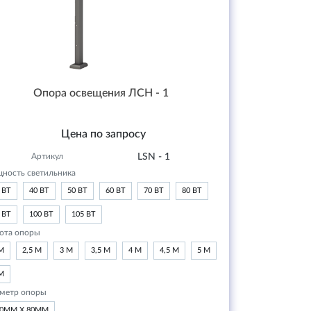
Опора освещения ЛСН - 1
Цена по запросу
Артикул
LSN - 1
ность светильника
 ВТ
40 ВТ
50 ВТ
60 ВТ
70 ВТ
80 ВТ
 ВТ
100 ВТ
105 ВТ
ота опоры
М
2,5 М
3 М
3,5 М
4 М
4,5 М
5 М
М
метр опоры
20ММ Х 80ММ