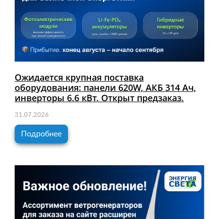
Ожидается крупная поставка
оборудования: панели 620W, АКБ 314 Ач,
инверторы 6.6 кВт. Открыт предзаказ.
31.07.2026
Подробнее