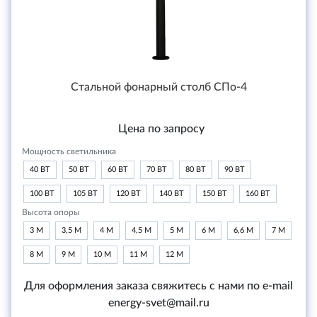
Стальной фонарный столб СПо-4
Цена по запросу
Мощность светильника
40 ВТ
50 ВТ
60 ВТ
70 ВТ
80 ВТ
90 ВТ
100 ВТ
105 ВТ
120 ВТ
140 ВТ
150 ВТ
160 ВТ
Высота опоры
3 М
3,5 М
4 М
4,5 М
5 М
6 М
6,6 М
7 М
8 М
9 М
10 М
11 М
12 М
Для оформления заказа свяжитесь с нами по e-mail
energy-svet@mail.ru