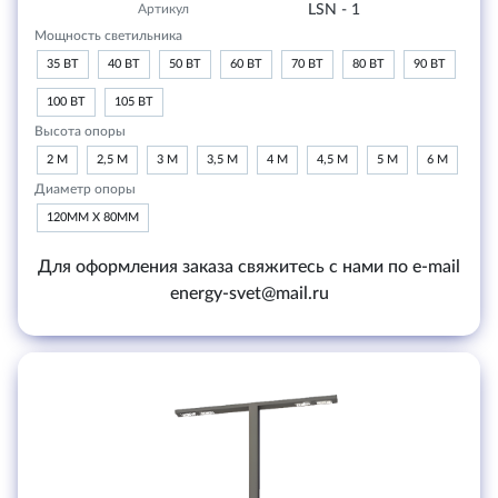
Артикул
LSN - 1
Мощность светильника
35 ВТ
40 ВТ
50 ВТ
60 ВТ
70 ВТ
80 ВТ
90 ВТ
100 ВТ
105 ВТ
Высота опоры
2 М
2,5 М
3 М
3,5 М
4 М
4,5 М
5 М
6 М
Диаметр опоры
120ММ Х 80ММ
Для оформления заказа свяжитесь с нами по e-mail
energy-svet@mail.ru