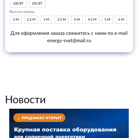
100 ВТ
105 ВТ
Высота опоры
2 М
2,5 М
3 М
3,5 М
4 М
4,5 М
5 М
6 М
Для оформления заказа свяжитесь с нами по e-mail
energy-svet@mail.ru
Новости