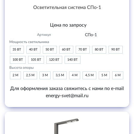
Осветительная система СПо-1
Цена по запросу
Артикул
СПо-1
Мощность светильника
35 ВТ
40 ВТ
50 ВТ
60 ВТ
70 ВТ
80 ВТ
90 ВТ
100 ВТ
105 ВТ
120 ВТ
140 ВТ
Высота опоры
2 М
2,5 М
3 М
3,5 М
4 М
4,5 М
5 М
6 М
Для оформления заказа свяжитесь с нами по e-mail
energy-svet@mail.ru