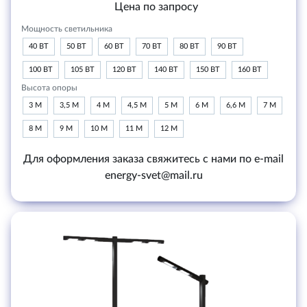
Цена по запросу
Мощность светильника
40 ВТ
50 ВТ
60 ВТ
70 ВТ
80 ВТ
90 ВТ
100 ВТ
105 ВТ
120 ВТ
140 ВТ
150 ВТ
160 ВТ
Высота опоры
3 М
3,5 М
4 М
4,5 М
5 М
6 М
6,6 М
7 М
8 М
9 М
10 М
11 М
12 М
Для оформления заказа свяжитесь с нами по e-mail
energy-svet@mail.ru