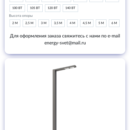
100 ВТ
105 ВТ
120 ВТ
140 ВТ
Высота опоры
2 М
2,5 М
3 М
3,5 М
4 М
4,5 М
5 М
6 М
Для оформления заказа свяжитесь с нами по e-mail
energy-svet@mail.ru