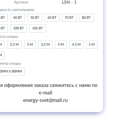
Артикул
LSN - 1
ность светильника
 ВТ
40 ВТ
50 ВТ
60 ВТ
70 ВТ
80 ВТ
 ВТ
100 ВТ
105 ВТ
ота опоры
М
2,5 М
3 М
3,5 М
4 М
4,5 М
5 М
М
метр опоры
20ММ Х 80ММ
я оформления заказа свяжитесь с нами по
e-mail
energy-svet@mail.ru