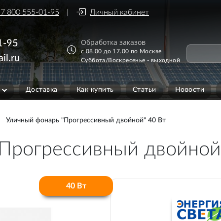
7 800 555-01-95
Личный кабинет
Обработка заказов
1-95
с 08.00 до 17.00 по Москве
il.ru
Суббота/Воскресенье - выходной
Доставка
Как купить
Статьи
Новости
Уличный фонарь "Прогрессивный двойной" 40 Вт
Прогрессивный двойной
40 Вт