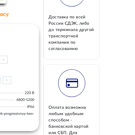
росу
Доставка по всей
России СДЭК, либо
до терминала другой
транспортной
компании по
согласованию
-
-
220 В
4800-5200
IP66
Оплата возможна
k-progressivnyy-two-
любым удобным
способом -
банковской картой
или СБП. Для