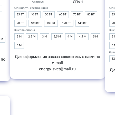
Артикул
СПо-1
Мощность светильника
Мощ
35 ВТ
40 ВТ
50 ВТ
60 ВТ
70 ВТ
80 ВТ
35
90 ВТ
100 ВТ
105 ВТ
120 ВТ
140 ВТ
90
Высота опоры
Выс
2 М
2,5 М
3 М
3,5 М
4 М
4,5 М
5 М
2 
6 М
6 М
6 
Диа
Для оформления заказа свяжитесь с нами по
 по
1
e-mail
energy-svet@mail.ru
Дл