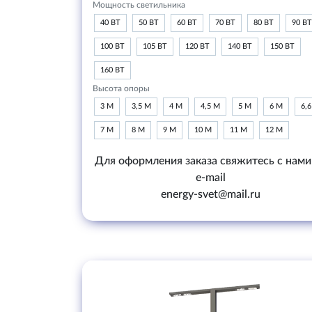
Мощность светильника
40 ВТ
50 ВТ
60 ВТ
70 ВТ
80 ВТ
90 ВТ
100 ВТ
105 ВТ
120 ВТ
140 ВТ
150 ВТ
160 ВТ
Высота опоры
3 М
3,5 М
4 М
4,5 М
5 М
6 М
6,
7 М
8 М
9 М
10 М
11 М
12 М
Для оформления заказа свяжитесь с нами
e-mail
energy-svet@mail.ru