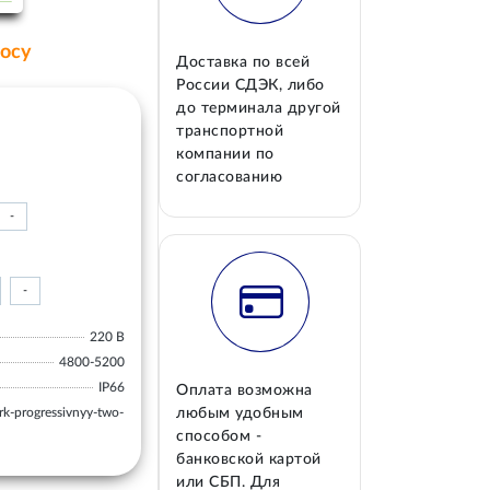
росу
Доставка по всей
России СДЭК, либо
до терминала другой
транспортной
компании по
согласованию
-
-
220 В
4800-5200
IP66
Оплата возможна
k-progressivnyy-two-
любым удобным
способом -
банковской картой
или СБП. Для