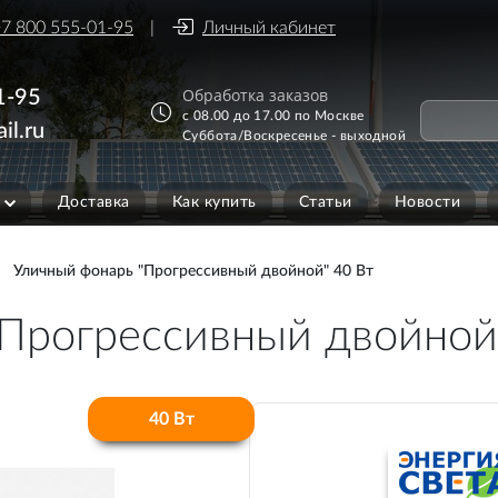
7 800 555-01-95
Личный кабинет
Обработка заказов
1-95
с 08.00 до 17.00 по Москве
il.ru
Суббота/Воскресенье - выходной
Доставка
Как купить
Статьи
Новости
Уличный фонарь "Прогрессивный двойной" 40 Вт
Прогрессивный двойной
40 Вт