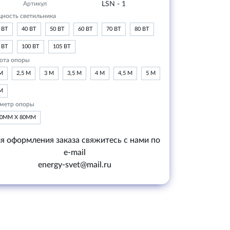
Артикул
LSN - 1
ность светильника
 ВТ
40 ВТ
50 ВТ
60 ВТ
70 ВТ
80 ВТ
 ВТ
100 ВТ
105 ВТ
ота опоры
М
2,5 М
3 М
3,5 М
4 М
4,5 М
5 М
М
метр опоры
20ММ Х 80ММ
я оформления заказа свяжитесь с нами по
e-mail
energy-svet@mail.ru