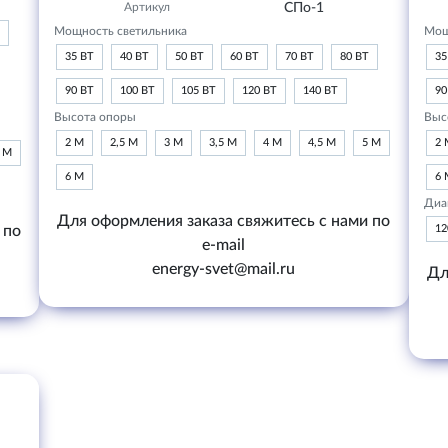
Артикул
СПо-1
Мощность светильника
Мощ
35 ВТ
40 ВТ
50 ВТ
60 ВТ
70 ВТ
80 ВТ
35
90 ВТ
100 ВТ
105 ВТ
120 ВТ
140 ВТ
90
Высота опоры
Выс
2 М
2,5 М
3 М
3,5 М
4 М
4,5 М
5 М
2 
6 М
6 М
6 
Диа
Для оформления заказа свяжитесь с нами по
 по
1
e-mail
energy-svet@mail.ru
Дл