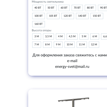
Мощность светильника
40 ВТ
50 ВТ
60 ВТ
70 ВТ
80 ВТ
90 ВТ
100 ВТ
105 ВТ
120 ВТ
140 ВТ
150 ВТ
160 ВТ
Высота опоры
3 М
3,5 М
4 М
4,5 М
5 М
6 М
6,
7 М
8 М
9 М
10 М
11 М
12 М
Для оформления заказа свяжитесь с нами
e-mail
energy-svet@mail.ru