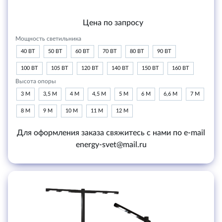
Цена по запросу
Мощность светильника
40 ВТ
50 ВТ
60 ВТ
70 ВТ
80 ВТ
90 ВТ
100 ВТ
105 ВТ
120 ВТ
140 ВТ
150 ВТ
160 ВТ
Высота опоры
3 М
3,5 М
4 М
4,5 М
5 М
6 М
6,6 М
7 М
8 М
9 М
10 М
11 М
12 М
Для оформления заказа свяжитесь с нами по e-mail
energy-svet@mail.ru