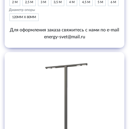
2 М
2,5 М
3 М
3,5 М
4 М
4,5 М
5 М
6 М
Диаметр опоры
120ММ Х 80ММ
Для оформления заказа свяжитесь с нами по e-mail
energy-svet@mail.ru