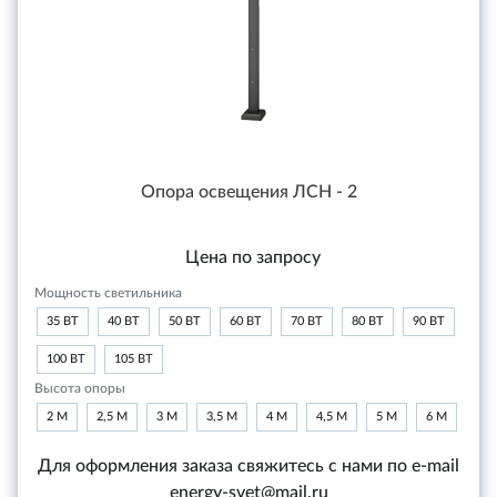
Опора освещения ЛСН - 2
Цена по запросу
Мощность светильника
35 ВТ
40 ВТ
50 ВТ
60 ВТ
70 ВТ
80 ВТ
90 ВТ
100 ВТ
105 ВТ
Высота опоры
2 М
2,5 М
3 М
3,5 М
4 М
4,5 М
5 М
6 М
Для оформления заказа свяжитесь с нами по e-mail
energy-svet@mail.ru