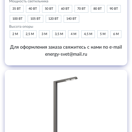
Мощность светильника
35 ВТ
40 ВТ
50 ВТ
60 ВТ
70 ВТ
80 ВТ
90 ВТ
100 ВТ
105 ВТ
120 ВТ
140 ВТ
Высота опоры
2 М
2,5 М
3 М
3,5 М
4 М
4,5 М
5 М
6 М
Для оформления заказа свяжитесь с нами по e-mail
energy-svet@mail.ru