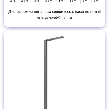
2 М
2,5 М
3 М
3,5 М
4 М
4,5 М
5 М
6 М
Для оформления заказа свяжитесь с нами по e-mail
energy-svet@mail.ru