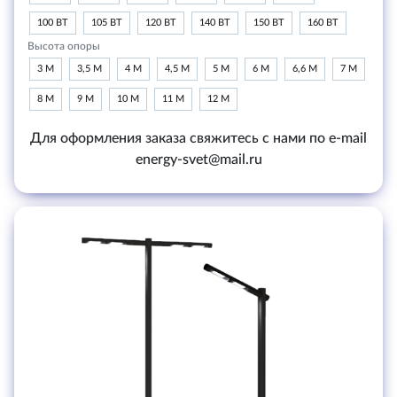
100 ВТ
105 ВТ
120 ВТ
140 ВТ
150 ВТ
160 ВТ
Высота опоры
3 М
3,5 М
4 М
4,5 М
5 М
6 М
6,6 М
7 М
8 М
9 М
10 М
11 М
12 М
Для оформления заказа свяжитесь с нами по e-mail
energy-svet@mail.ru