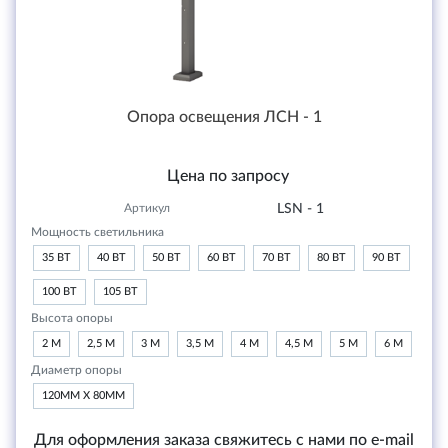
Опора освещения ЛСН - 1
Цена по запросу
Артикул
LSN - 1
Мощность светильника
35 ВТ
40 ВТ
50 ВТ
60 ВТ
70 ВТ
80 ВТ
90 ВТ
100 ВТ
105 ВТ
Высота опоры
2 М
2,5 М
3 М
3,5 М
4 М
4,5 М
5 М
6 М
Диаметр опоры
120ММ Х 80ММ
Для оформления заказа свяжитесь с нами по e-mail