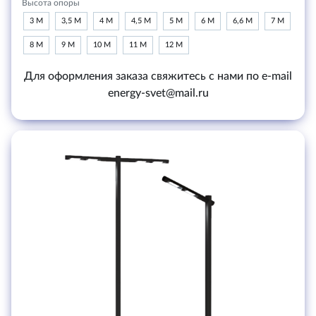
Высота опоры
3 М
3,5 М
4 М
4,5 М
5 М
6 М
6,6 М
7 М
8 М
9 М
10 М
11 М
12 М
Для оформления заказа свяжитесь с нами по e-mail
energy-svet@mail.ru