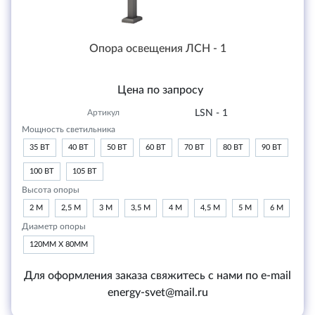
Опора освещения ЛСН - 1
Цена по запросу
Артикул
LSN - 1
Мощность светильника
35 ВТ
40 ВТ
50 ВТ
60 ВТ
70 ВТ
80 ВТ
90 ВТ
100 ВТ
105 ВТ
Высота опоры
2 М
2,5 М
3 М
3,5 М
4 М
4,5 М
5 М
6 М
Диаметр опоры
120ММ Х 80ММ
Для оформления заказа свяжитесь с нами по e-mail
energy-svet@mail.ru