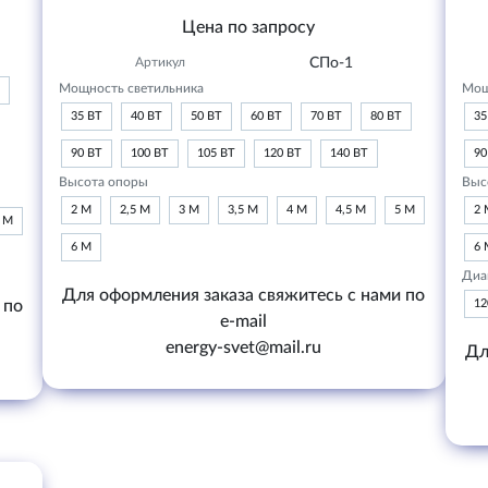
Цена по запросу
Артикул
СПо-1
Мощность светильника
Мощ
35 ВТ
40 ВТ
50 ВТ
60 ВТ
70 ВТ
80 ВТ
35
90 ВТ
100 ВТ
105 ВТ
120 ВТ
140 ВТ
90
Высота опоры
Выс
2 М
2,5 М
3 М
3,5 М
4 М
4,5 М
5 М
2 
6 М
6 М
6 
Диа
Для оформления заказа свяжитесь с нами по
 по
1
e-mail
energy-svet@mail.ru
Дл