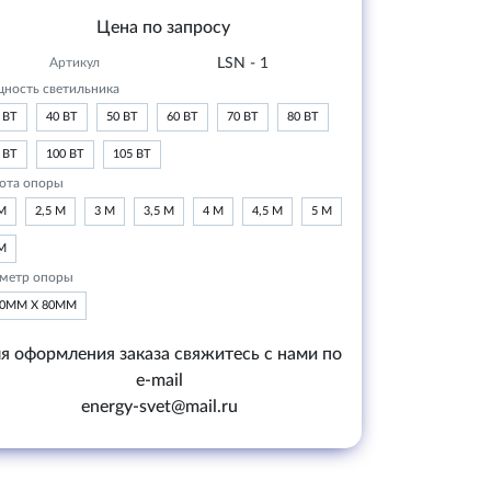
Цена по запросу
Артикул
LSN - 1
ность светильника
 ВТ
40 ВТ
50 ВТ
60 ВТ
70 ВТ
80 ВТ
 ВТ
100 ВТ
105 ВТ
ота опоры
М
2,5 М
3 М
3,5 М
4 М
4,5 М
5 М
М
метр опоры
20ММ Х 80ММ
я оформления заказа свяжитесь с нами по
e-mail
energy-svet@mail.ru