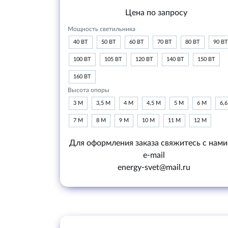
Цена по запросу
Мощность светильника
40 ВТ
50 ВТ
60 ВТ
70 ВТ
80 ВТ
90 ВТ
100 ВТ
105 ВТ
120 ВТ
140 ВТ
150 ВТ
160 ВТ
Высота опоры
3 М
3,5 М
4 М
4,5 М
5 М
6 М
6,
7 М
8 М
9 М
10 М
11 М
12 М
Для оформления заказа свяжитесь с нами
e-mail
energy-svet@mail.ru