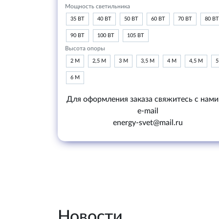
Мощность светильника
35 ВТ
40 ВТ
50 ВТ
60 ВТ
70 ВТ
80 ВТ
90 ВТ
100 ВТ
105 ВТ
Высота опоры
2 М
2,5 М
3 М
3,5 М
4 М
4,5 М
5
6 М
Для оформления заказа свяжитесь с нами
e-mail
energy-svet@mail.ru
Новости