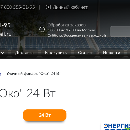
7 800 555-01-95
Личный кабинет
Обработка заказов
1-95
с 08.00 до 17.00 по Москве
il.ru
Суббота/Воскресенье - выходной
Доставка
Как купить
Статьи
Новости
е
Уличный фонарь "Око" 24 Вт
Око" 24 Вт
24 Вт