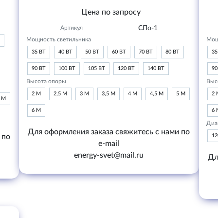
Цена по запросу
Артикул
СПо-1
Мощность светильника
Мощ
35 ВТ
40 ВТ
50 ВТ
60 ВТ
70 ВТ
80 ВТ
35
90 ВТ
100 ВТ
105 ВТ
120 ВТ
140 ВТ
90
Высота опоры
Выс
2 М
2,5 М
3 М
3,5 М
4 М
4,5 М
5 М
2 
6 М
6 М
6 
Диа
Для оформления заказа свяжитесь с нами по
 по
1
e-mail
energy-svet@mail.ru
Дл