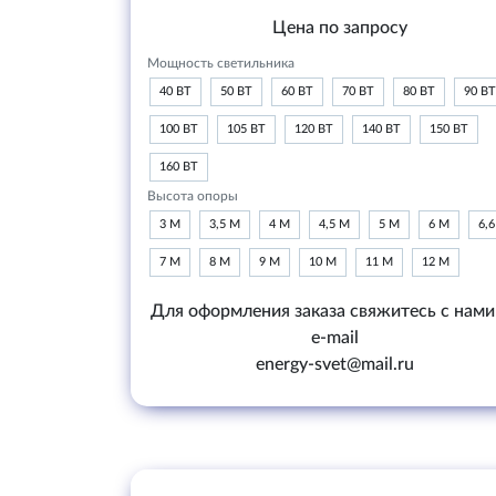
Цена по запросу
Мощность светильника
40 ВТ
50 ВТ
60 ВТ
70 ВТ
80 ВТ
90 ВТ
100 ВТ
105 ВТ
120 ВТ
140 ВТ
150 ВТ
160 ВТ
Высота опоры
3 М
3,5 М
4 М
4,5 М
5 М
6 М
6,
7 М
8 М
9 М
10 М
11 М
12 М
Для оформления заказа свяжитесь с нами
e-mail
energy-svet@mail.ru