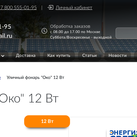
7 800 555-01-95
Личный кабинет
Обработка заказов
1-95
с 08.00 до 17.00 по Москве
il.ru
Суббота/Воскресенье - выходной
Доставка
Как купить
Статьи
Новости
е
Уличный фонарь "Око" 12 Вт
Око" 12 Вт
12 Вт