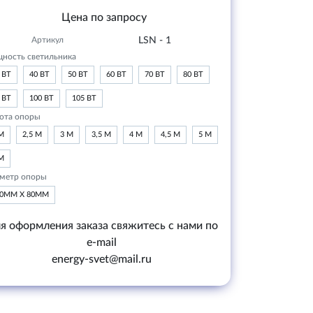
Цена по запросу
Артикул
LSN - 1
ность светильника
 ВТ
40 ВТ
50 ВТ
60 ВТ
70 ВТ
80 ВТ
 ВТ
100 ВТ
105 ВТ
ота опоры
М
2,5 М
3 М
3,5 М
4 М
4,5 М
5 М
М
метр опоры
20ММ Х 80ММ
я оформления заказа свяжитесь с нами по
e-mail
energy-svet@mail.ru