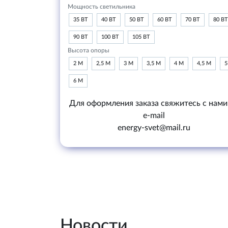
Мощность светильника
35 ВТ
40 ВТ
50 ВТ
60 ВТ
70 ВТ
80 ВТ
90 ВТ
100 ВТ
105 ВТ
Высота опоры
2 М
2,5 М
3 М
3,5 М
4 М
4,5 М
5
6 М
Для оформления заказа свяжитесь с нами
e-mail
energy-svet@mail.ru
Новости