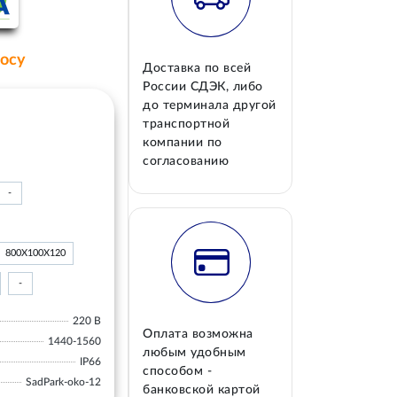
росу
Доставка по всей
России СДЭК, либо
до терминала другой
транспортной
компании по
согласованию
-
800Х100Х120
-
220 В
Оплата возможна
1440-1560
любым удобным
IP66
способом -
SadPark-oko-12
банковской картой