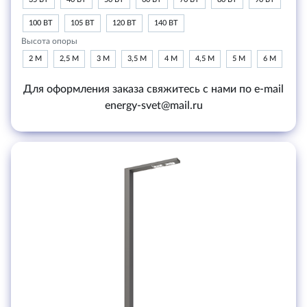
100 ВТ
105 ВТ
120 ВТ
140 ВТ
Высота опоры
2 М
2,5 М
3 М
3,5 М
4 М
4,5 М
5 М
6 М
Для оформления заказа свяжитесь с нами по e-mail
energy-svet@mail.ru