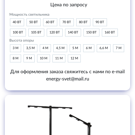
Цена по запросу
Мощность светильника
40 ВТ
50 ВТ
60 ВТ
70 ВТ
80 ВТ
90 ВТ
100 ВТ
105 ВТ
120 ВТ
140 ВТ
150 ВТ
160 ВТ
Высота опоры
3 М
3,5 М
4 М
4,5 М
5 М
6 М
6,6 М
7 М
8 М
9 М
10 М
11 М
12 М
Для оформления заказа свяжитесь с нами по e-mail
energy-svet@mail.ru