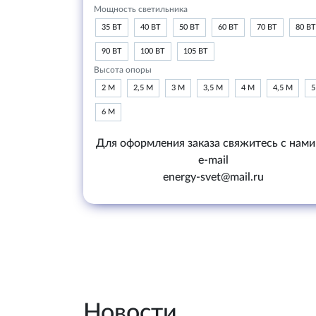
Мощность светильника
35 ВТ
40 ВТ
50 ВТ
60 ВТ
70 ВТ
80 ВТ
90 ВТ
100 ВТ
105 ВТ
Высота опоры
2 М
2,5 М
3 М
3,5 М
4 М
4,5 М
5
6 М
Для оформления заказа свяжитесь с нами
e-mail
energy-svet@mail.ru
Новости