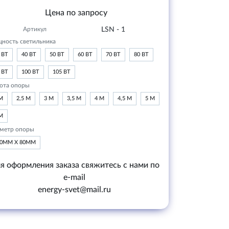
Цена по запросу
Артикул
LSN - 1
ность светильника
 ВТ
40 ВТ
50 ВТ
60 ВТ
70 ВТ
80 ВТ
 ВТ
100 ВТ
105 ВТ
ота опоры
М
2,5 М
3 М
3,5 М
4 М
4,5 М
5 М
М
метр опоры
20ММ Х 80ММ
я оформления заказа свяжитесь с нами по
e-mail
energy-svet@mail.ru