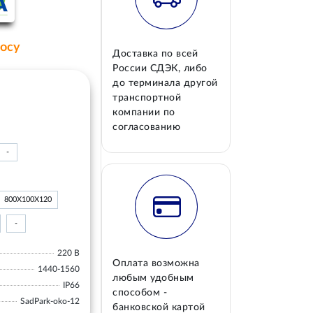
росу
Доставка по всей
России СДЭК, либо
до терминала другой
транспортной
компании по
согласованию
-
800Х100Х120
-
220 В
Оплата возможна
1440-1560
любым удобным
IP66
способом -
SadPark-oko-12
банковской картой