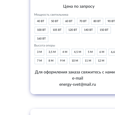
Цена по запросу
Мощность светильника
40 ВТ
50 ВТ
60 ВТ
70 ВТ
80 ВТ
90 ВТ
100 ВТ
105 ВТ
120 ВТ
140 ВТ
150 ВТ
160 ВТ
Высота опоры
3 М
3,5 М
4 М
4,5 М
5 М
6 М
6,
7 М
8 М
9 М
10 М
11 М
12 М
Для оформления заказа свяжитесь с нами
e-mail
energy-svet@mail.ru