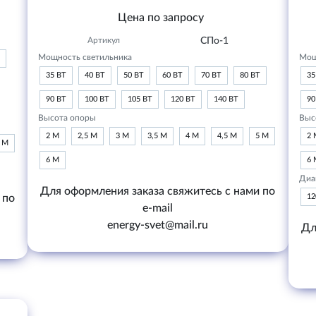
Цена по запросу
Артикул
СПо-1
Мощность светильника
Мощ
35 ВТ
40 ВТ
50 ВТ
60 ВТ
70 ВТ
80 ВТ
35
90 ВТ
100 ВТ
105 ВТ
120 ВТ
140 ВТ
90
Высота опоры
Выс
2 М
2,5 М
3 М
3,5 М
4 М
4,5 М
5 М
2 
6 М
6 М
6 
Диа
Для оформления заказа свяжитесь с нами по
 по
1
e-mail
energy-svet@mail.ru
Дл