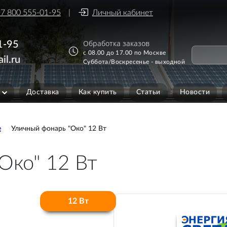
7 800 555-01-95
Личный кабинет
Обработка заказов
1-95
с 08.00 до 17.00 по Москве
il.ru
Суббота/Воскресенье - выходной
Доставка
Как купить
Статьи
Новости
е
Уличный фонарь "Око" 12 Вт
Око" 12 Вт
12 Вт