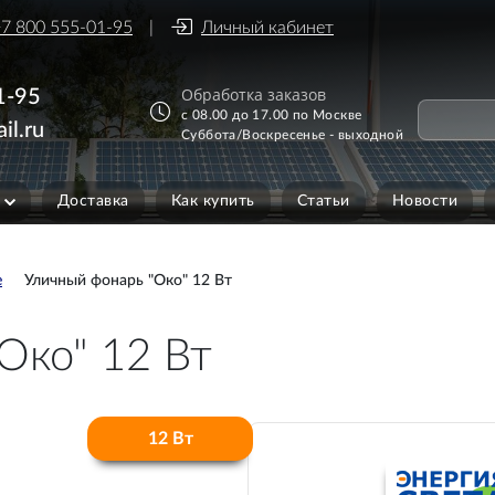
7 800 555-01-95
Личный кабинет
Обработка заказов
1-95
с 08.00 до 17.00 по Москве
il.ru
Суббота/Воскресенье - выходной
Доставка
Как купить
Статьи
Новости
е
Уличный фонарь "Око" 12 Вт
Око" 12 Вт
12 Вт