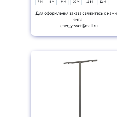
7 М
8 М
9 М
10 М
11 М
12 М
Для оформления заказа свяжитесь с нами
e-mail
energy-svet@mail.ru