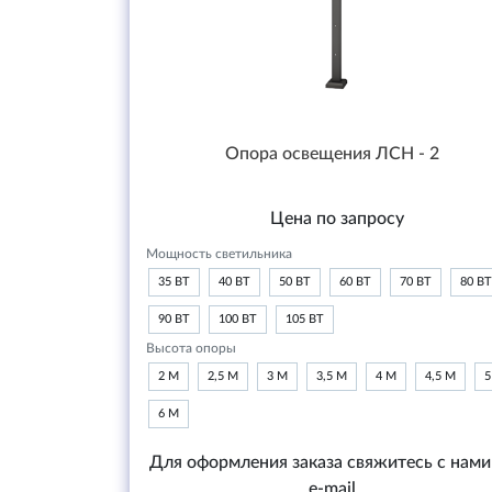
Опора освещения ЛСН - 2
Цена по запросу
Мощность светильника
35 ВТ
40 ВТ
50 ВТ
60 ВТ
70 ВТ
80 ВТ
90 ВТ
100 ВТ
105 ВТ
Высота опоры
2 М
2,5 М
3 М
3,5 М
4 М
4,5 М
5
6 М
Для оформления заказа свяжитесь с нами
e-mail