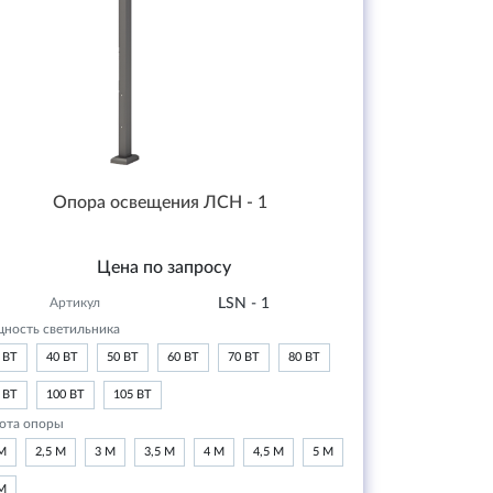
Опора освещения ЛСН - 1
Цена по запросу
Артикул
LSN - 1
ность светильника
 ВТ
40 ВТ
50 ВТ
60 ВТ
70 ВТ
80 ВТ
 ВТ
100 ВТ
105 ВТ
ота опоры
М
2,5 М
3 М
3,5 М
4 М
4,5 М
5 М
М