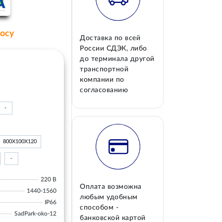
росу
Доставка по всей
России СДЭК, либо
до терминала другой
транспортной
компании по
согласованию
-
800Х100Х120
-
220 В
Оплата возможна
1440-1560
любым удобным
IP66
способом -
SadPark-oko-12
банковской картой