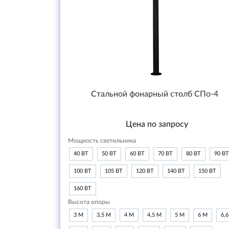
Стальной фонарный столб СПо-4
Цена по запросу
Мощность светильника
40 ВТ
50 ВТ
60 ВТ
70 ВТ
80 ВТ
90 ВТ
100 ВТ
105 ВТ
120 ВТ
140 ВТ
150 ВТ
160 ВТ
Высота опоры
3 М
3,5 М
4 М
4,5 М
5 М
6 М
6,