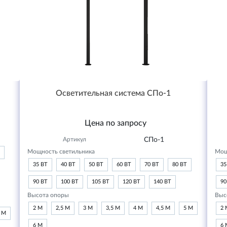
Осветительная система СПо-1
Цена по запросу
Артикул
СПо-1
Мощность светильника
Мощ
35 ВТ
40 ВТ
50 ВТ
60 ВТ
70 ВТ
80 ВТ
35
90 ВТ
100 ВТ
105 ВТ
120 ВТ
140 ВТ
90
Высота опоры
Выс
2 М
2,5 М
3 М
3,5 М
4 М
4,5 М
5 М
2 
6 М
6 М
6 