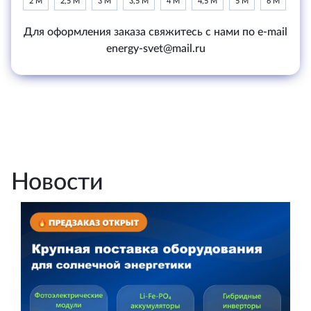
2 М
2,5 М
3 М
3,5 М
4 М
4,5 М
5 М
6 М
Для оформления заказа свяжитесь с нами по e-mail
energy-svet@mail.ru
Новости