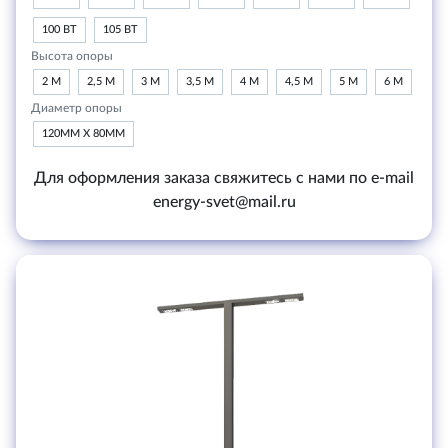
100 ВТ
105 ВТ
Высота опоры
2 М
2,5 М
3 М
3,5 М
4 М
4,5 М
5 М
6 М
Диаметр опоры
120ММ Х 80ММ
Для оформления заказа свяжитесь с нами по e-mail
energy-svet@mail.ru