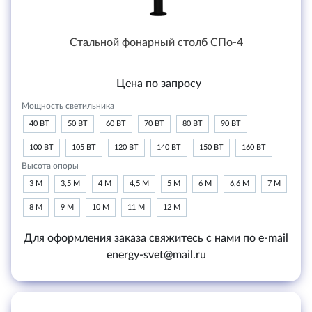
Стальной фонарный столб СПо-4
Цена по запросу
Мощность светильника
40 ВТ
50 ВТ
60 ВТ
70 ВТ
80 ВТ
90 ВТ
100 ВТ
105 ВТ
120 ВТ
140 ВТ
150 ВТ
160 ВТ
Высота опоры
3 М
3,5 М
4 М
4,5 М
5 М
6 М
6,6 М
7 М
8 М
9 М
10 М
11 М
12 М
Для оформления заказа свяжитесь с нами по e-mail
energy-svet@mail.ru