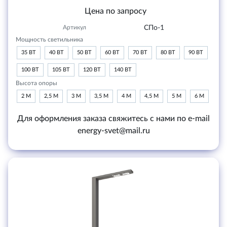
Цена по запросу
Артикул
СПо-1
Мощность светильника
35 ВТ
40 ВТ
50 ВТ
60 ВТ
70 ВТ
80 ВТ
90 ВТ
100 ВТ
105 ВТ
120 ВТ
140 ВТ
Высота опоры
2 М
2,5 М
3 М
3,5 М
4 М
4,5 М
5 М
6 М
Для оформления заказа свяжитесь с нами по e-mail
energy-svet@mail.ru