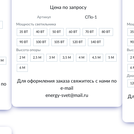
Цена по запросу
Артикул
СПо-1
Мощность светильника
Мощ
35 ВТ
40 ВТ
50 ВТ
60 ВТ
70 ВТ
80 ВТ
35
90 ВТ
100 ВТ
105 ВТ
120 ВТ
140 ВТ
90
Высота опоры
Выс
2 М
2,5 М
3 М
3,5 М
4 М
4,5 М
5 М
2 
6 М
6 М
6 
Диа
Для оформления заказа свяжитесь с нами по
 по
1
e-mail
energy-svet@mail.ru
Дл