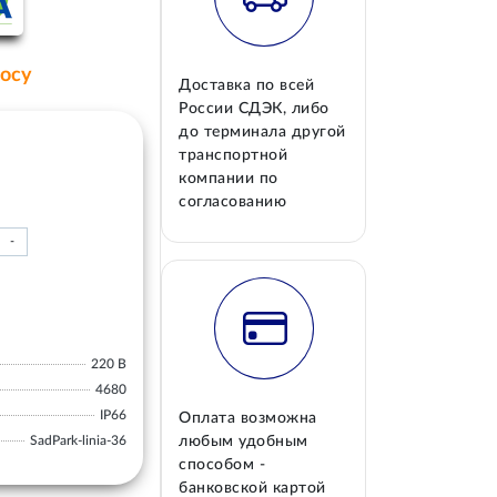
росу
Доставка по всей
России СДЭК, либо
до терминала другой
транспортной
компании по
согласованию
-
220 В
4680
IP66
Оплата возможна
SadPark-linia-36
любым удобным
способом -
банковской картой