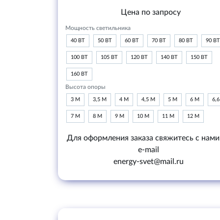
Цена по запросу
Мощность светильника
40 ВТ
50 ВТ
60 ВТ
70 ВТ
80 ВТ
90 ВТ
100 ВТ
105 ВТ
120 ВТ
140 ВТ
150 ВТ
160 ВТ
Высота опоры
3 М
3,5 М
4 М
4,5 М
5 М
6 М
6,
7 М
8 М
9 М
10 М
11 М
12 М
Для оформления заказа свяжитесь с нами
e-mail
energy-svet@mail.ru