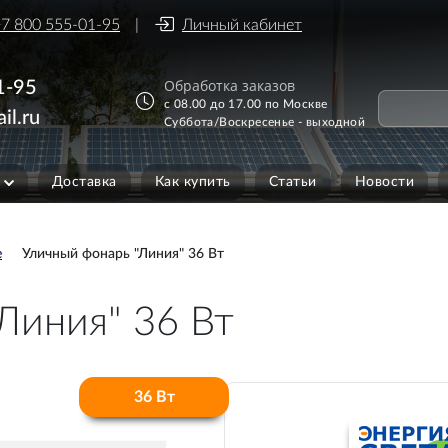
7 800 555-01-95
Личный кабинет
Обработка заказов
1-95
с 08.00 до 17.00 по Москве
il.ru
Суббота/Воскресенье - выходной
Доставка
Как купить
Статьи
Новости
е
Уличный фонарь "Линия" 36 Вт
Линия" 36 Вт
36 Вт