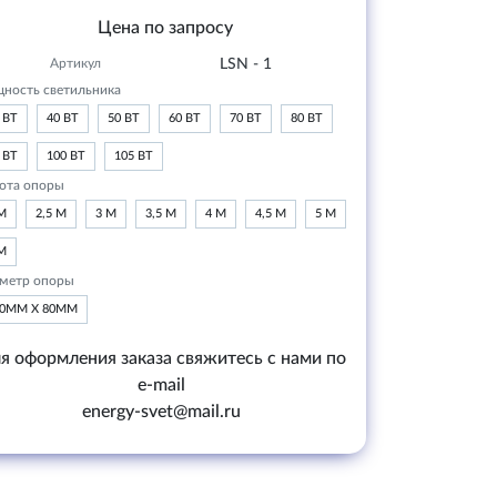
Цена по запросу
Артикул
LSN - 1
ность светильника
 ВТ
40 ВТ
50 ВТ
60 ВТ
70 ВТ
80 ВТ
 ВТ
100 ВТ
105 ВТ
ота опоры
М
2,5 М
3 М
3,5 М
4 М
4,5 М
5 М
М
метр опоры
20ММ Х 80ММ
я оформления заказа свяжитесь с нами по
e-mail
energy-svet@mail.ru