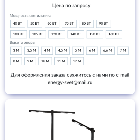
Цена по запросу
Мощность светильника
40 ВТ
50 ВТ
60 ВТ
70 ВТ
80 ВТ
90 ВТ
100 ВТ
105 ВТ
120 ВТ
140 ВТ
150 ВТ
160 ВТ
Высота опоры
3 М
3,5 М
4 М
4,5 М
5 М
6 М
6,6 М
7 М
8 М
9 М
10 М
11 М
12 М
Для оформления заказа свяжитесь с нами по e-mail
energy-svet@mail.ru