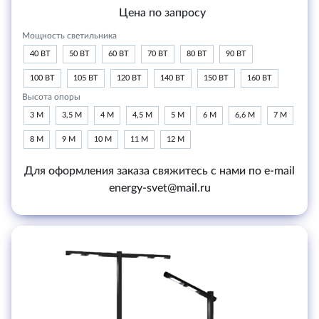
Цена по запросу
Мощность светильника
40 ВТ
50 ВТ
60 ВТ
70 ВТ
80 ВТ
90 ВТ
100 ВТ
105 ВТ
120 ВТ
140 ВТ
150 ВТ
160 ВТ
Высота опоры
3 М
3,5 М
4 М
4,5 М
5 М
6 М
6,6 М
7 М
8 М
9 М
10 М
11 М
12 М
Для оформления заказа свяжитесь с нами по e-mail
energy-svet@mail.ru