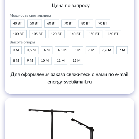
Цена по запросу
Мощность светильника
40 ВТ
50 ВТ
60 ВТ
70 ВТ
80 ВТ
90 ВТ
100 ВТ
105 ВТ
120 ВТ
140 ВТ
150 ВТ
160 ВТ
Высота опоры
3 М
3,5 М
4 М
4,5 М
5 М
6 М
6,6 М
7 М
8 М
9 М
10 М
11 М
12 М
Для оформления заказа свяжитесь с нами по e-mail
energy-svet@mail.ru