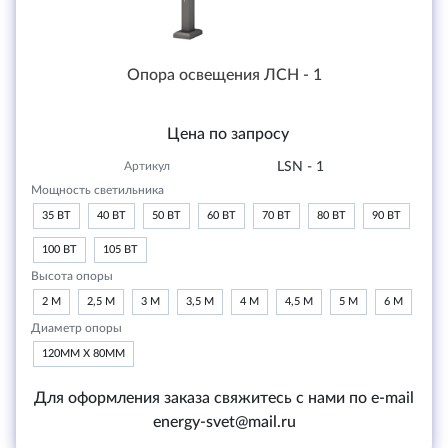
Опора освещения ЛСН - 1
Цена по запросу
Артикул
LSN - 1
Мощность светильника
35 ВТ
40 ВТ
50 ВТ
60 ВТ
70 ВТ
80 ВТ
90 ВТ
100 ВТ
105 ВТ
Высота опоры
2 М
2,5 М
3 М
3,5 М
4 М
4,5 М
5 М
6 М
Диаметр опоры
120ММ Х 80ММ
Для оформления заказа свяжитесь с нами по e-mail
energy-svet@mail.ru