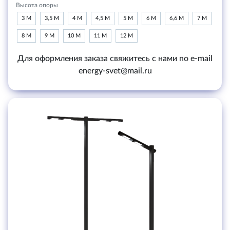
Высота опоры
3 М
3,5 М
4 М
4,5 М
5 М
6 М
6,6 М
7 М
8 М
9 М
10 М
11 М
12 М
Для оформления заказа свяжитесь с нами по e-mail
energy-svet@mail.ru