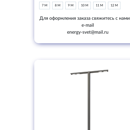
7 М
8 М
9 М
10 М
11 М
12 М
Для оформления заказа свяжитесь с нами
e-mail
energy-svet@mail.ru