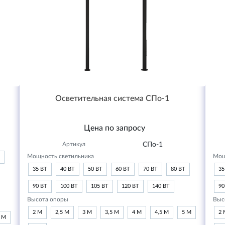
Осветительная система СПо-1
Цена по запросу
Артикул
СПо-1
Мощность светильника
Мощ
35 ВТ
40 ВТ
50 ВТ
60 ВТ
70 ВТ
80 ВТ
35
90 ВТ
100 ВТ
105 ВТ
120 ВТ
140 ВТ
90
Высота опоры
Выс
2 М
2,5 М
3 М
3,5 М
4 М
4,5 М
5 М
2 
6 М