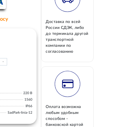
росу
Доставка по всей
России СДЭК, либо
до терминала другой
транспортной
компании по
согласованию
-
220 В
1560
IP66
Оплата возможна
SadPark-linia-12
любым удобным
способом -
банковской картой