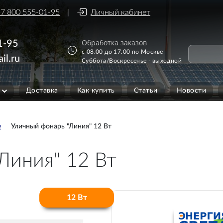
7 800 555-01-95
Личный кабинет
Обработка заказов
1-95
с 08.00 до 17.00 по Москве
il.ru
Суббота/Воскресенье - выходной
Доставка
Как купить
Статьи
Новости
е
Уличный фонарь "Линия" 12 Вт
Линия" 12 Вт
12 Вт