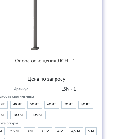
Опора освещения ЛСН - 1
Цена по запросу
Артикул
LSN - 1
ность светильника
 ВТ
40 ВТ
50 ВТ
60 ВТ
70 ВТ
80 ВТ
 ВТ
100 ВТ
105 ВТ
ота опоры
М
2,5 М
3 М
3,5 М
4 М
4,5 М
5 М