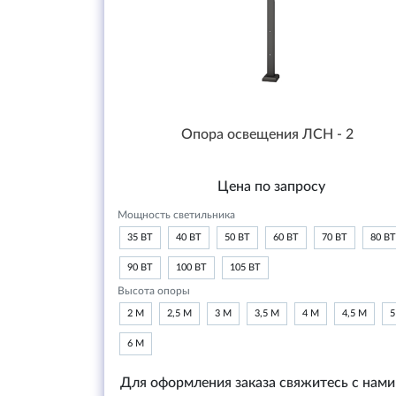
Опора освещения ЛСН - 2
Цена по запросу
Мощность светильника
35 ВТ
40 ВТ
50 ВТ
60 ВТ
70 ВТ
80 ВТ
90 ВТ
100 ВТ
105 ВТ
Высота опоры
2 М
2,5 М
3 М
3,5 М
4 М
4,5 М
5
6 М
Для оформления заказа свяжитесь с нами