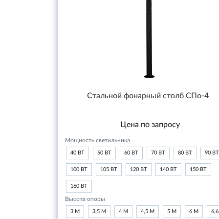
Стальной фонарный столб СПо-4
Цена по запросу
Мощность светильника
40 ВТ
50 ВТ
60 ВТ
70 ВТ
80 ВТ
90 ВТ
100 ВТ
105 ВТ
120 ВТ
140 ВТ
150 ВТ
160 ВТ
Высота опоры
3 М
3,5 М
4 М
4,5 М
5 М
6 М
6,