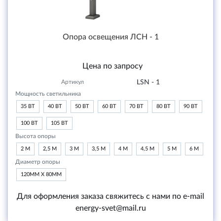
Опора освещения ЛСН - 1
Цена по запросу
Артикул
LSN - 1
Мощность светильника
35 ВТ
40 ВТ
50 ВТ
60 ВТ
70 ВТ
80 ВТ
90 ВТ
100 ВТ
105 ВТ
Высота опоры
2 М
2,5 М
3 М
3,5 М
4 М
4,5 М
5 М
6 М
Диаметр опоры
120ММ Х 80ММ
Для оформления заказа свяжитесь с нами по e-mail
energy-svet@mail.ru