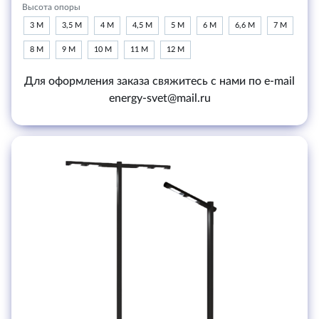
Высота опоры
3 М
3,5 М
4 М
4,5 М
5 М
6 М
6,6 М
7 М
8 М
9 М
10 М
11 М
12 М
Для оформления заказа свяжитесь с нами по e-mail
energy-svet@mail.ru