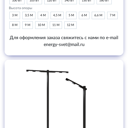
100 ВТ
105 ВТ
120 ВТ
140 ВТ
150 ВТ
160 ВТ
Высота опоры
3 М
3,5 М
4 М
4,5 М
5 М
6 М
6,6 М
7 М
8 М
9 М
10 М
11 М
12 М
Для оформления заказа свяжитесь с нами по e-mail
energy-svet@mail.ru