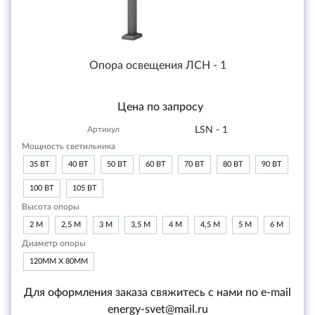
Опора освещения ЛСН - 1
Цена по запросу
Артикул
LSN - 1
Мощность светильника
35 ВТ
40 ВТ
50 ВТ
60 ВТ
70 ВТ
80 ВТ
90 ВТ
100 ВТ
105 ВТ
Высота опоры
2 М
2,5 М
3 М
3,5 М
4 М
4,5 М
5 М
6 М
Диаметр опоры
120ММ Х 80ММ
Для оформления заказа свяжитесь с нами по e-mail
energy-svet@mail.ru