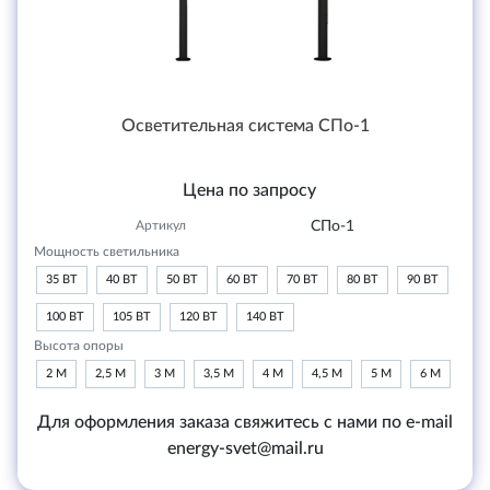
Осветительная система СПо-1
Цена по запросу
Артикул
СПо-1
Мощность светильника
35 ВТ
40 ВТ
50 ВТ
60 ВТ
70 ВТ
80 ВТ
90 ВТ
100 ВТ
105 ВТ
120 ВТ
140 ВТ
Высота опоры
2 М
2,5 М
3 М
3,5 М
4 М
4,5 М
5 М
6 М
Для оформления заказа свяжитесь с нами по e-mail
energy-svet@mail.ru