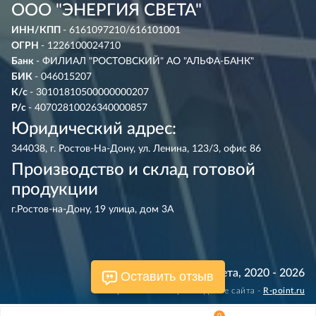
ООО "ЭНЕРГИЯ СВЕТА"
ИНН/КПП
- 6161097210/616101001
ОГРН
- 1226100024710
Банк
- ФИЛИАЛ "РОСТОВСКИЙ" АО "АЛЬФА-БАНК"
БИК
- 046015207
К/с
- 30101810500000000207
Р/с
- 40702810026340000857
Юридический адрес:
344038, г. Ростов-На-Дону, ул. Ленина, 123/3, офис 86
Производство и склад готовой
продукции
г.Ростов-на-Дону, 19 улица, дом 3А
© Энергия Света, 2020 - 2026
Оставить отзыв
Разработка и сопровождение сайта -
R‑point.ru