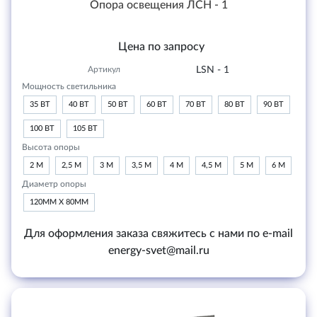
Опора освещения ЛСН - 1
Цена по запросу
Артикул
LSN - 1
Мощность светильника
35 ВТ
40 ВТ
50 ВТ
60 ВТ
70 ВТ
80 ВТ
90 ВТ
100 ВТ
105 ВТ
Высота опоры
2 М
2,5 М
3 М
3,5 М
4 М
4,5 М
5 М
6 М
Диаметр опоры
120ММ Х 80ММ
Для оформления заказа свяжитесь с нами по e-mail
energy-svet@mail.ru