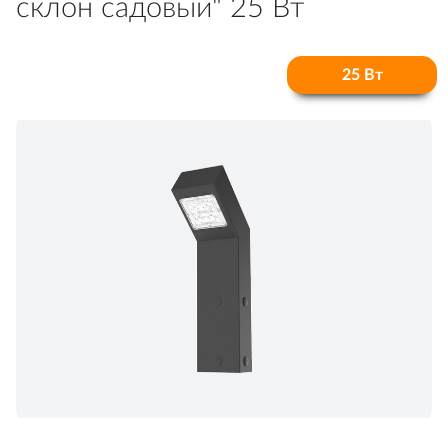
склон садовый" 25 Вт
25 Вт