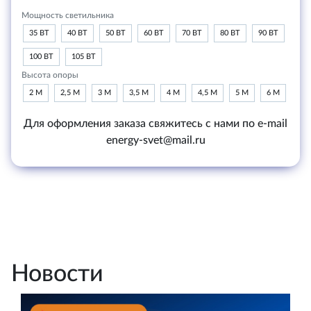
Мощность светильника
35 ВТ
40 ВТ
50 ВТ
60 ВТ
70 ВТ
80 ВТ
90 ВТ
100 ВТ
105 ВТ
Высота опоры
2 М
2,5 М
3 М
3,5 М
4 М
4,5 М
5 М
6 М
Для оформления заказа свяжитесь с нами по e-mail
energy-svet@mail.ru
Новости