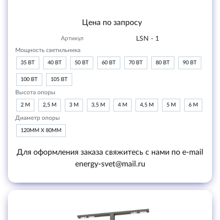
Цена по запросу
Артикул
LSN - 1
Мощность светильника
35 ВТ
40 ВТ
50 ВТ
60 ВТ
70 ВТ
80 ВТ
90 ВТ
100 ВТ
105 ВТ
Высота опоры
2 М
2,5 М
3 М
3,5 М
4 М
4,5 М
5 М
6 М
Диаметр опоры
120ММ Х 80ММ
Для оформления заказа свяжитесь с нами по e-mail
energy-svet@mail.ru