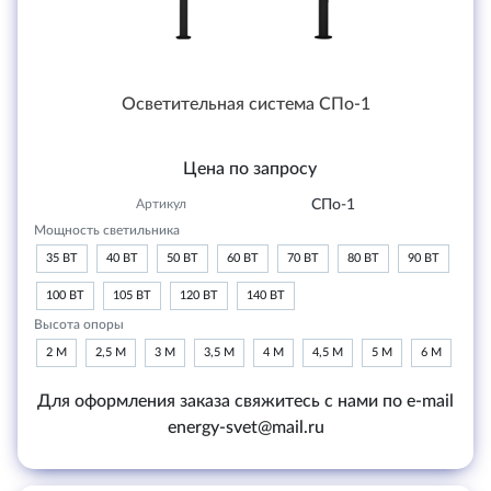
Осветительная система СПо-1
Цена по запросу
Артикул
СПо-1
Мощность светильника
35 ВТ
40 ВТ
50 ВТ
60 ВТ
70 ВТ
80 ВТ
90 ВТ
100 ВТ
105 ВТ
120 ВТ
140 ВТ
Высота опоры
2 М
2,5 М
3 М
3,5 М
4 М
4,5 М
5 М
6 М
Для оформления заказа свяжитесь с нами по e-mail
energy-svet@mail.ru