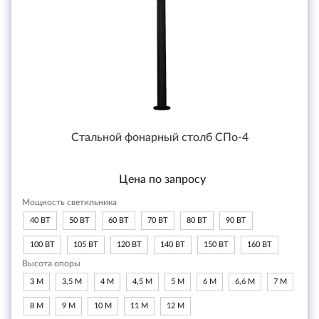
Стальной фонарный столб СПо-4
Цена по запросу
Мощность светильника
40 ВТ
50 ВТ
60 ВТ
70 ВТ
80 ВТ
90 ВТ
100 ВТ
105 ВТ
120 ВТ
140 ВТ
150 ВТ
160 ВТ
Высота опоры
3 М
3,5 М
4 М
4,5 М
5 М
6 М
6,6 М
7 М
8 М
9 М
10 М
11 М
12 М