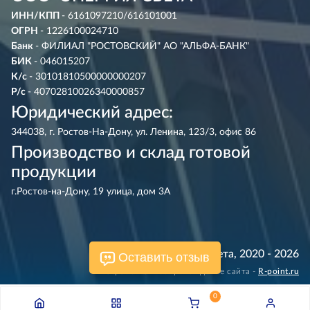
ИНН/КПП
- 6161097210/616101001
ОГРН
- 1226100024710
Банк
- ФИЛИАЛ "РОСТОВСКИЙ" АО "АЛЬФА-БАНК"
БИК
- 046015207
К/с
- 30101810500000000207
Р/с
- 40702810026340000857
Юридический адрес:
344038, г. Ростов-На-Дону, ул. Ленина, 123/3, офис 86
Производство и склад готовой
продукции
г.Ростов-на-Дону, 19 улица, дом 3А
© Энергия Света, 2020 - 2026
Оставить отзыв
Разработка и сопровождение сайта -
R‑point.ru
0