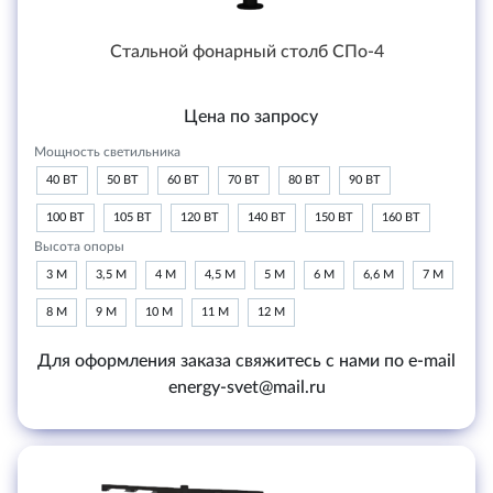
Стальной фонарный столб СПо-4
Цена по запросу
Мощность светильника
40 ВТ
50 ВТ
60 ВТ
70 ВТ
80 ВТ
90 ВТ
100 ВТ
105 ВТ
120 ВТ
140 ВТ
150 ВТ
160 ВТ
Высота опоры
3 М
3,5 М
4 М
4,5 М
5 М
6 М
6,6 М
7 М
8 М
9 М
10 М
11 М
12 М
Для оформления заказа свяжитесь с нами по e-mail
energy-svet@mail.ru