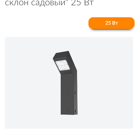
склон садовый" 25 Вт
25 Вт