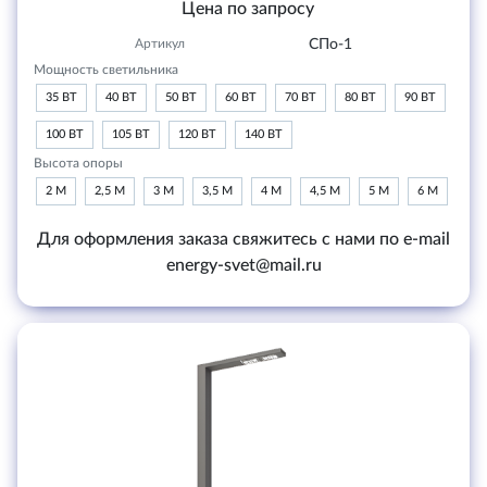
Цена по запросу
Артикул
СПо-1
Мощность светильника
35 ВТ
40 ВТ
50 ВТ
60 ВТ
70 ВТ
80 ВТ
90 ВТ
100 ВТ
105 ВТ
120 ВТ
140 ВТ
Высота опоры
2 М
2,5 М
3 М
3,5 М
4 М
4,5 М
5 М
6 М
Для оформления заказа свяжитесь с нами по e-mail
energy-svet@mail.ru