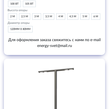
100 ВТ
105 ВТ
Высота опоры
2 М
2,5 М
3 М
3,5 М
4 М
4,5 М
5 М
6 М
Диаметр опоры
120ММ Х 80ММ
Для оформления заказа свяжитесь с нами по e-mail
energy-svet@mail.ru