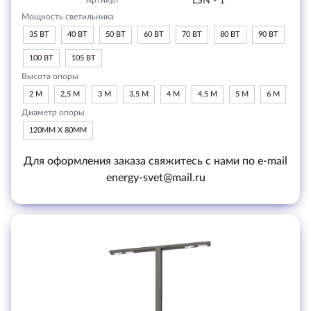
Артикул
LSN - 1
Мощность светильника
35 ВТ
40 ВТ
50 ВТ
60 ВТ
70 ВТ
80 ВТ
90 ВТ
100 ВТ
105 ВТ
Высота опоры
2 М
2,5 М
3 М
3,5 М
4 М
4,5 М
5 М
6 М
Диаметр опоры
120ММ Х 80ММ
Для оформления заказа свяжитесь с нами по e-mail
energy-svet@mail.ru