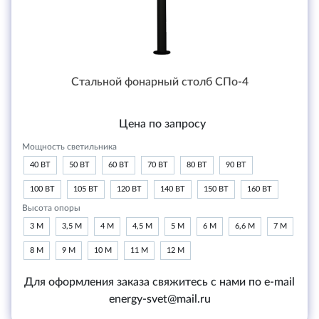
Стальной фонарный столб СПо-4
Цена по запросу
Мощность светильника
40 ВТ
50 ВТ
60 ВТ
70 ВТ
80 ВТ
90 ВТ
100 ВТ
105 ВТ
120 ВТ
140 ВТ
150 ВТ
160 ВТ
Высота опоры
3 М
3,5 М
4 М
4,5 М
5 М
6 М
6,6 М
7 М
8 М
9 М
10 М
11 М
12 М
Для оформления заказа свяжитесь с нами по e-mail
energy-svet@mail.ru