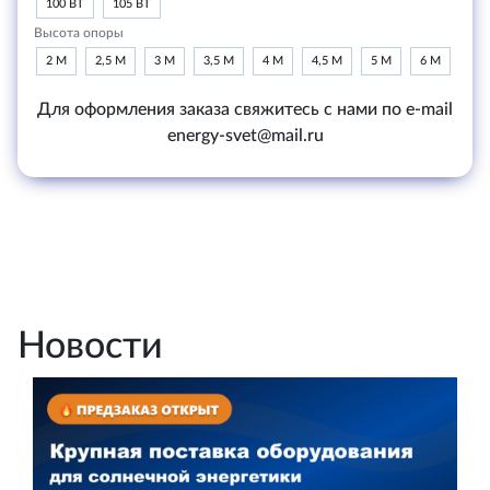
100 ВТ
105 ВТ
Высота опоры
2 М
2,5 М
3 М
3,5 М
4 М
4,5 М
5 М
6 М
Для оформления заказа свяжитесь с нами по e-mail
energy-svet@mail.ru
Новости