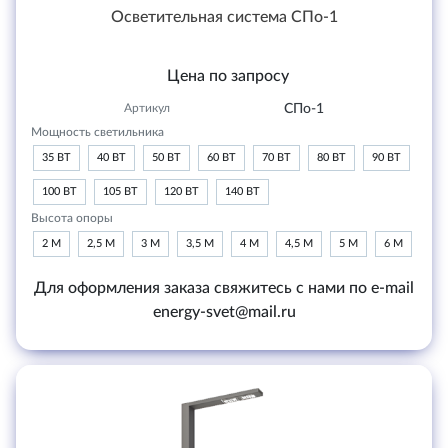
Осветительная система СПо-1
Цена по запросу
Артикул
СПо-1
Мощность светильника
35 ВТ
40 ВТ
50 ВТ
60 ВТ
70 ВТ
80 ВТ
90 ВТ
100 ВТ
105 ВТ
120 ВТ
140 ВТ
Высота опоры
2 М
2,5 М
3 М
3,5 М
4 М
4,5 М
5 М
6 М
Для оформления заказа свяжитесь с нами по e-mail
energy-svet@mail.ru