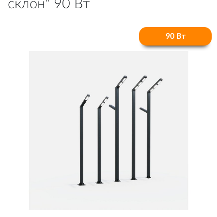
склон" 90 Вт
90 Вт