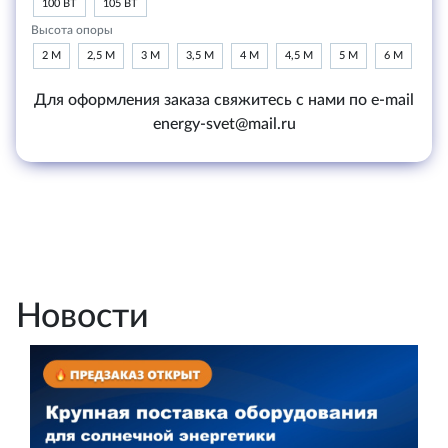
100 ВТ
105 ВТ
Высота опоры
2 М
2,5 М
3 М
3,5 М
4 М
4,5 М
5 М
6 М
Для оформления заказа свяжитесь с нами по e-mail
energy-svet@mail.ru
Новости