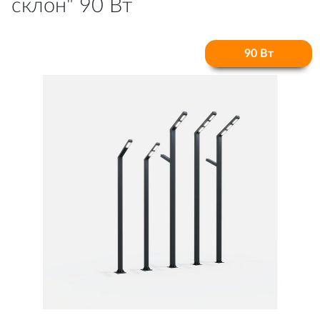
склон" 90 Вт
90 Вт