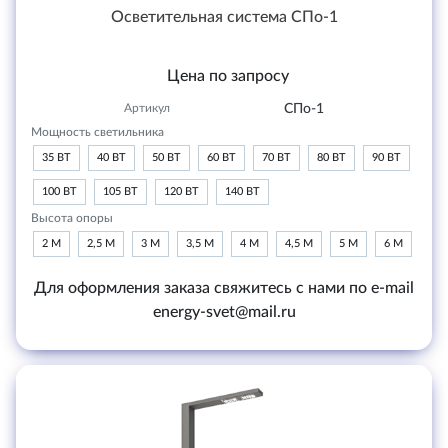
Осветительная система СПо-1
Цена по запросу
Артикул
СПо-1
Мощность светильника
35 ВТ
40 ВТ
50 ВТ
60 ВТ
70 ВТ
80 ВТ
90 ВТ
100 ВТ
105 ВТ
120 ВТ
140 ВТ
Высота опоры
2 М
2,5 М
3 М
3,5 М
4 М
4,5 М
5 М
6 М
Для оформления заказа свяжитесь с нами по e-mail
energy-svet@mail.ru