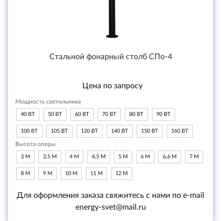
Стальной фонарный столб СПо-4
Цена по запросу
Мощность светильника
40 ВТ
50 ВТ
60 ВТ
70 ВТ
80 ВТ
90 ВТ
100 ВТ
105 ВТ
120 ВТ
140 ВТ
150 ВТ
160 ВТ
Высота опоры
3 М
3,5 М
4 М
4,5 М
5 М
6 М
6,6 М
7 М
8 М
9 М
10 М
11 М
12 М
Для оформления заказа свяжитесь с нами по e-mail
energy-svet@mail.ru