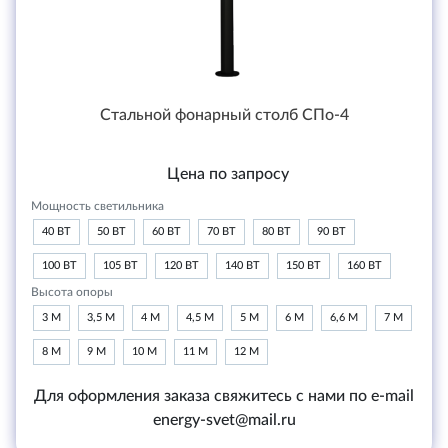
Стальной фонарный столб СПо-4
Цена по запросу
Мощность светильника
40 ВТ
50 ВТ
60 ВТ
70 ВТ
80 ВТ
90 ВТ
100 ВТ
105 ВТ
120 ВТ
140 ВТ
150 ВТ
160 ВТ
Высота опоры
3 М
3,5 М
4 М
4,5 М
5 М
6 М
6,6 М
7 М
8 М
9 М
10 М
11 М
12 М
Для оформления заказа свяжитесь с нами по e-mail
energy-svet@mail.ru