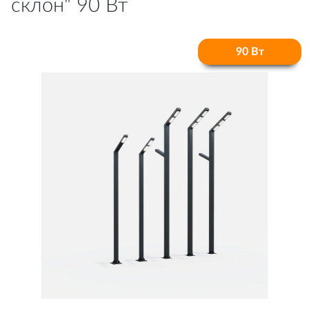
склон" 90 Вт
90 Вт