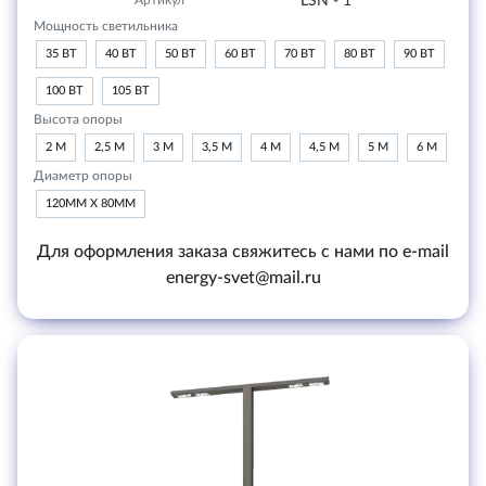
Артикул
LSN - 1
Мощность светильника
35 ВТ
40 ВТ
50 ВТ
60 ВТ
70 ВТ
80 ВТ
90 ВТ
100 ВТ
105 ВТ
Высота опоры
2 М
2,5 М
3 М
3,5 М
4 М
4,5 М
5 М
6 М
Диаметр опоры
120ММ Х 80ММ
Для оформления заказа свяжитесь с нами по e-mail
energy-svet@mail.ru