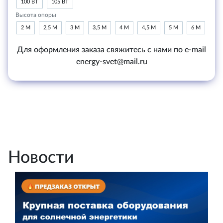
100 ВТ
105 ВТ
Высота опоры
2 М
2,5 М
3 М
3,5 М
4 М
4,5 М
5 М
6 М
Для оформления заказа свяжитесь с нами по e-mail
energy-svet@mail.ru
Новости