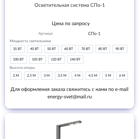
Осветительная система СПо-1
Цена по запросу
Артикул
СПо-1
Мощность светильника
35 ВТ
40 ВТ
50 ВТ
60 ВТ
70 ВТ
80 ВТ
90 ВТ
100 ВТ
105 ВТ
120 ВТ
140 ВТ
Высота опоры
2 М
2,5 М
3 М
3,5 М
4 М
4,5 М
5 М
6 М
Для оформления заказа свяжитесь с нами по e-mail
energy-svet@mail.ru