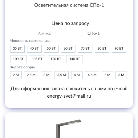
Осветительная система СПо-1
Цена по запросу
Артикул
СПо-1
Мощность светильника
35 ВТ
40 ВТ
50 ВТ
60 ВТ
70 ВТ
80 ВТ
90 ВТ
100 ВТ
105 ВТ
120 ВТ
140 ВТ
Высота опоры
2 М
2,5 М
3 М
3,5 М
4 М
4,5 М
5 М
6 М
Для оформления заказа свяжитесь с нами по e-mail
energy-svet@mail.ru