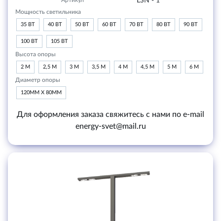
Артикул
LSN - 1
Мощность светильника
35 ВТ
40 ВТ
50 ВТ
60 ВТ
70 ВТ
80 ВТ
90 ВТ
100 ВТ
105 ВТ
Высота опоры
2 М
2,5 М
3 М
3,5 М
4 М
4,5 М
5 М
6 М
Диаметр опоры
120ММ Х 80ММ
Для оформления заказа свяжитесь с нами по e-mail
energy-svet@mail.ru