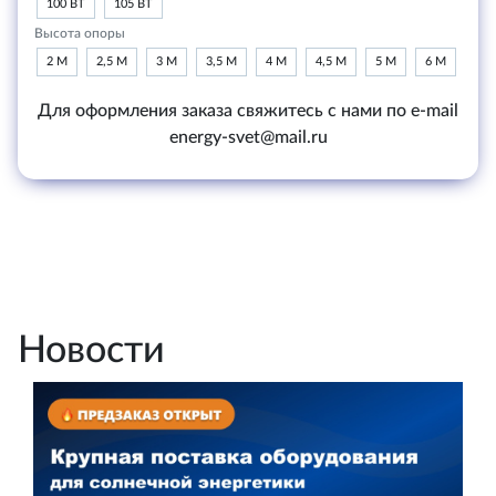
100 ВТ
105 ВТ
Высота опоры
2 М
2,5 М
3 М
3,5 М
4 М
4,5 М
5 М
6 М
Для оформления заказа свяжитесь с нами по e-mail
energy-svet@mail.ru
Новости