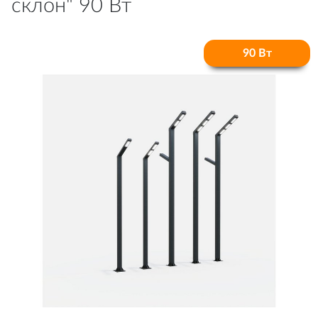
склон" 90 Вт
90 Вт