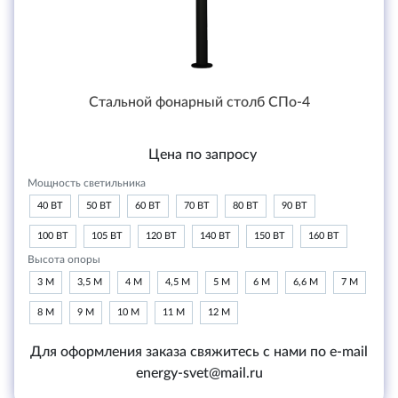
Стальной фонарный столб СПо-4
Цена по запросу
Мощность светильника
40 ВТ
50 ВТ
60 ВТ
70 ВТ
80 ВТ
90 ВТ
100 ВТ
105 ВТ
120 ВТ
140 ВТ
150 ВТ
160 ВТ
Высота опоры
3 М
3,5 М
4 М
4,5 М
5 М
6 М
6,6 М
7 М
8 М
9 М
10 М
11 М
12 М
Для оформления заказа свяжитесь с нами по e-mail
energy-svet@mail.ru