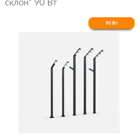
склон" 90 Вт
90 Вт