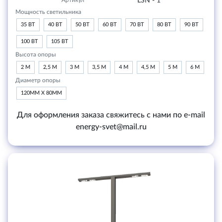
Артикул
LSN - 1
Мощность светильника
35 ВТ
40 ВТ
50 ВТ
60 ВТ
70 ВТ
80 ВТ
90 ВТ
100 ВТ
105 ВТ
Высота опоры
2 М
2,5 М
3 М
3,5 М
4 М
4,5 М
5 М
6 М
Диаметр опоры
120ММ Х 80ММ
Для оформления заказа свяжитесь с нами по e-mail
energy-svet@mail.ru