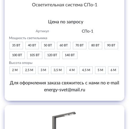
Осветительная система СПо-1
Цена по запросу
Артикул
СПо-1
Мощность светильника
35 ВТ
40 ВТ
50 ВТ
60 ВТ
70 ВТ
80 ВТ
90 ВТ
100 ВТ
105 ВТ
120 ВТ
140 ВТ
Высота опоры
2 М
2,5 М
3 М
3,5 М
4 М
4,5 М
5 М
6 М
Для оформления заказа свяжитесь с нами по e-mail
energy-svet@mail.ru