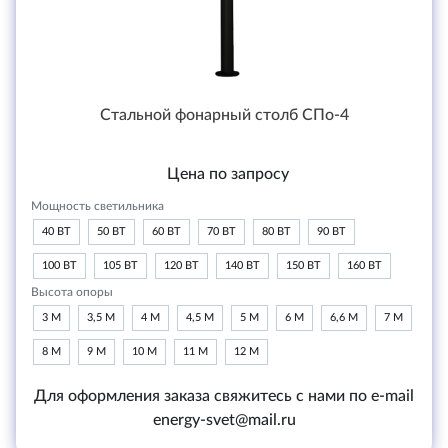
Стальной фонарный столб СПо-4
Цена по запросу
Мощность светильника
40 ВТ
50 ВТ
60 ВТ
70 ВТ
80 ВТ
90 ВТ
100 ВТ
105 ВТ
120 ВТ
140 ВТ
150 ВТ
160 ВТ
Высота опоры
3 М
3,5 М
4 М
4,5 М
5 М
6 М
6,6 М
7 М
8 М
9 М
10 М
11 М
12 М
Для оформления заказа свяжитесь с нами по e-mail
energy-svet@mail.ru