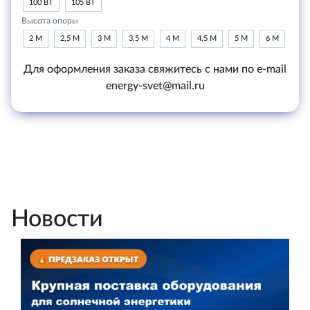
100 ВТ
105 ВТ
Высота опоры
2 М
2,5 М
3 М
3,5 М
4 М
4,5 М
5 М
6 М
Для оформления заказа свяжитесь с нами по e-mail
energy-svet@mail.ru
Новости