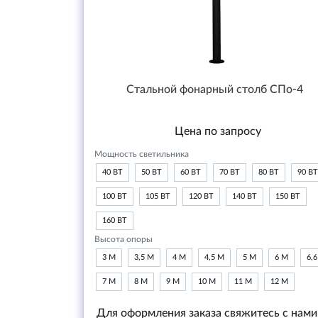
Стальной фонарный столб СПо-4
Цена по запросу
Мощность светильника
40 ВТ
50 ВТ
60 ВТ
70 ВТ
80 ВТ
90 ВТ
100 ВТ
105 ВТ
120 ВТ
140 ВТ
150 ВТ
160 ВТ
Высота опоры
3 М
3,5 М
4 М
4,5 М
5 М
6 М
6,
7 М
8 М
9 М
10 М
11 М
12 М
Для оформления заказа свяжитесь с нами