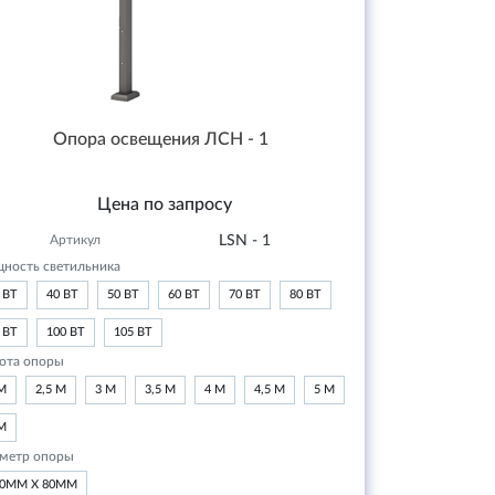
Опора освещения ЛСН - 1
Цена по запросу
Артикул
LSN - 1
ность светильника
 ВТ
40 ВТ
50 ВТ
60 ВТ
70 ВТ
80 ВТ
 ВТ
100 ВТ
105 ВТ
ота опоры
М
2,5 М
3 М
3,5 М
4 М
4,5 М
5 М
М
метр опоры
20ММ Х 80ММ