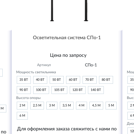
Осветительная система СПо-1
Цена по запросу
Артикул
СПо-1
Мощность светильника
Мощ
35 ВТ
40 ВТ
50 ВТ
60 ВТ
70 ВТ
80 ВТ
35
90 ВТ
100 ВТ
105 ВТ
120 ВТ
140 ВТ
90
Высота опоры
Выс
2 М
2,5 М
3 М
3,5 М
4 М
4,5 М
5 М
2 
6 М
6 М
6 
Диа
Для оформления заказа свяжитесь с нами по
 по
1