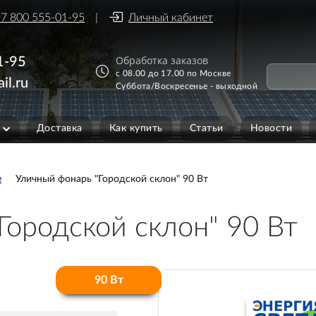
7 800 555-01-95
Личный кабинет
Обработка заказов
1-95
с 08.00 до 17.00 по Москве
il.ru
Суббота/Воскресенье - выходной
Доставка
Как купить
Статьи
Новости
е
Уличный фонарь "Городской склон" 90 Вт
Городской склон" 90 Вт
90 Вт