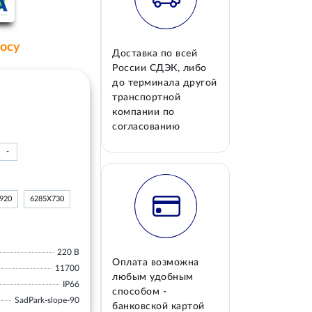
росу
Доставка по всей
России СДЭК, либо
до терминала другой
транспортной
компании по
согласованию
-
920
6285Х730
220 В
Оплата возможна
11700
любым удобным
IP66
способом -
SadPark-slope-90
банковской картой