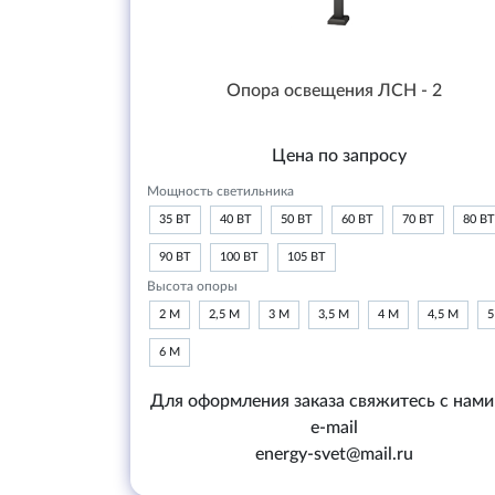
Опора освещения ЛСН - 2
Цена по запросу
Мощность светильника
35 ВТ
40 ВТ
50 ВТ
60 ВТ
70 ВТ
80 ВТ
90 ВТ
100 ВТ
105 ВТ
Высота опоры
2 М
2,5 М
3 М
3,5 М
4 М
4,5 М
5
6 М
Для оформления заказа свяжитесь с нами
e-mail
energy-svet@mail.ru