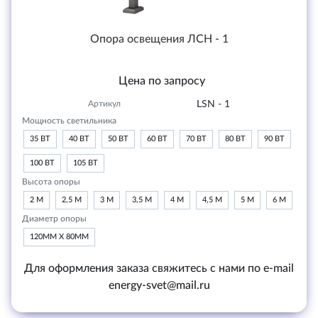
Опора освещения ЛСН - 1
Цена по запросу
Артикул
LSN - 1
Мощность светильника
35 ВТ
40 ВТ
50 ВТ
60 ВТ
70 ВТ
80 ВТ
90 ВТ
100 ВТ
105 ВТ
Высота опоры
2 М
2,5 М
3 М
3,5 М
4 М
4,5 М
5 М
6 М
Диаметр опоры
120ММ Х 80ММ
Для оформления заказа свяжитесь с нами по e-mail
energy-svet@mail.ru