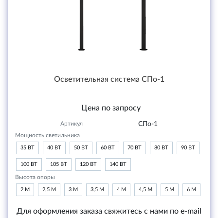
Осветительная система СПо-1
Цена по запросу
Артикул
СПо-1
Мощность светильника
35 ВТ
40 ВТ
50 ВТ
60 ВТ
70 ВТ
80 ВТ
90 ВТ
100 ВТ
105 ВТ
120 ВТ
140 ВТ
Высота опоры
2 М
2,5 М
3 М
3,5 М
4 М
4,5 М
5 М
6 М
Для оформления заказа свяжитесь с нами по e-mail