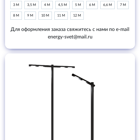
3 М
3,5 М
4 М
4,5 М
5 М
6 М
6,6 М
7 М
8 М
9 М
10 М
11 М
12 М
Для оформления заказа свяжитесь с нами по e-mail
energy-svet@mail.ru