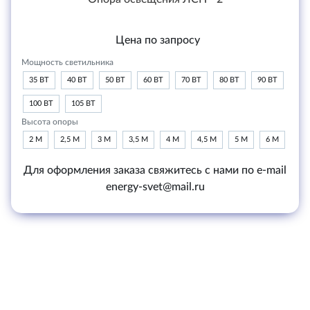
Цена по запросу
Мощность светильника
35 ВТ
40 ВТ
50 ВТ
60 ВТ
70 ВТ
80 ВТ
90 ВТ
100 ВТ
105 ВТ
Высота опоры
2 М
2,5 М
3 М
3,5 М
4 М
4,5 М
5 М
6 М
Для оформления заказа свяжитесь с нами по e-mail
energy-svet@mail.ru