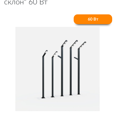
склон" 60 Вт
60 Вт