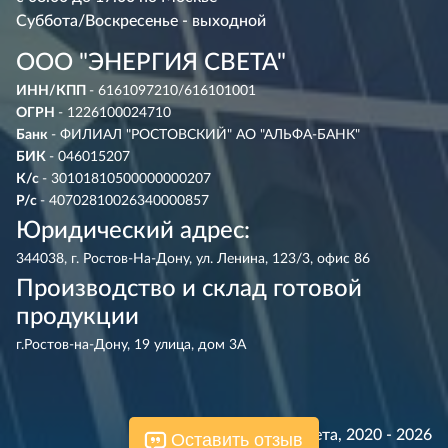
Суббота/Воскресенье - выходной
ООО "ЭНЕРГИЯ СВЕТА"
ИНН/КПП
- 6161097210/616101001
ОГРН
- 1226100024710
Банк
- ФИЛИАЛ "РОСТОВСКИЙ" АО "АЛЬФА-БАНК"
БИК
- 046015207
К/с
- 30101810500000000207
Р/с
- 40702810026340000857
Юридический адрес:
344038, г. Ростов-На-Дону, ул. Ленина, 123/3, офис 86
Производство и склад готовой
продукции
г.Ростов-на-Дону, 19 улица, дом 3А
© Энергия Света, 2020 - 2026
Оставить отзыв