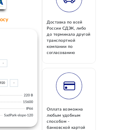
росу
Доставка по всей
России СДЭК, либо
до терминала другой
транспортной
компании по
согласованию
-
920
-
220 В
15600
IP66
Оплата возможна
SadPark-slope-120
любым удобным
способом -
банковской картой