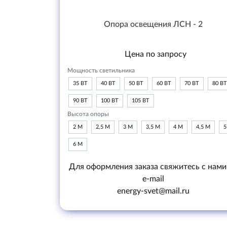
Опора освещения ЛСН - 2
Цена по запросу
Мощность светильника
35 ВТ
40 ВТ
50 ВТ
60 ВТ
70 ВТ
80 ВТ
90 ВТ
100 ВТ
105 ВТ
Высота опоры
2 М
2,5 М
3 М
3,5 М
4 М
4,5 М
5
6 М
Для оформления заказа свяжитесь с нами
e-mail
energy-svet@mail.ru