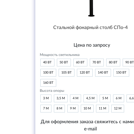
Стальной фонарный столб СПо-4
Цена по запросу
Мощность светильника
40 ВТ
50 ВТ
60 ВТ
70 ВТ
80 ВТ
90 ВТ
100 ВТ
105 ВТ
120 ВТ
140 ВТ
150 ВТ
160 ВТ
Высота опоры
3 М
3,5 М
4 М
4,5 М
5 М
6 М
6,
7 М
8 М
9 М
10 М
11 М
12 М
Для оформления заказа свяжитесь с нами
e-mail