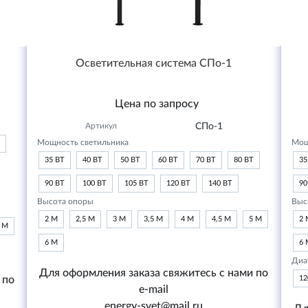
Осветительная система СПо-1
Цена по запросу
Артикул
СПо-1
Мощность светильника
Мощ
35 ВТ
40 ВТ
50 ВТ
60 ВТ
70 ВТ
80 ВТ
35
90 ВТ
100 ВТ
105 ВТ
120 ВТ
140 ВТ
90
Высота опоры
Выс
2 М
2,5 М
3 М
3,5 М
4 М
4,5 М
5 М
2 
6 М
6 М
6 
Диа
Для оформления заказа свяжитесь с нами по
 по
1
e-mail
energy-svet@mail.ru