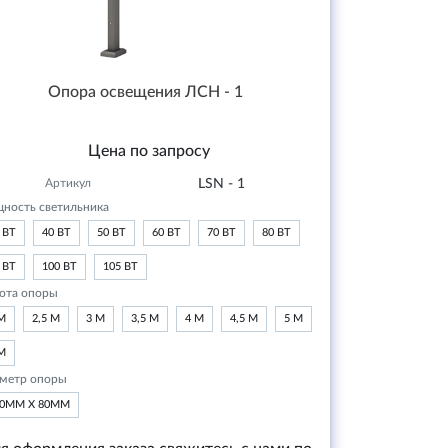
Опора освещения ЛСН - 1
Цена по запросу
Артикул
LSN - 1
ность светильника
 ВТ
40 ВТ
50 ВТ
60 ВТ
70 ВТ
80 ВТ
 ВТ
100 ВТ
105 ВТ
ота опоры
М
2,5 М
3 М
3,5 М
4 М
4,5 М
5 М
М
метр опоры
20ММ Х 80ММ