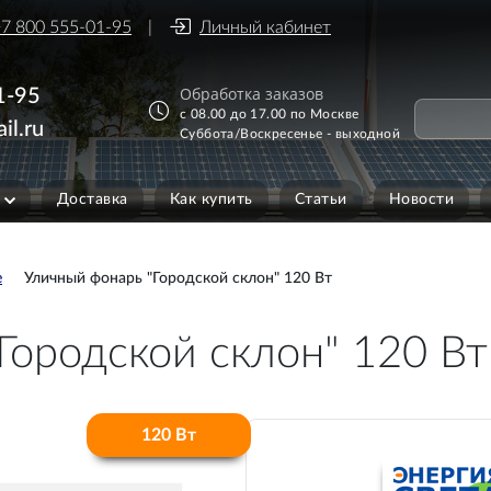
7 800 555-01-95
Личный кабинет
Обработка заказов
1-95
с 08.00 до 17.00 по Москве
il.ru
Суббота/Воскресенье - выходной
Доставка
Как купить
Статьи
Новости
е
Уличный фонарь "Городской склон" 120 Вт
Городской склон" 120 Вт
120 Вт