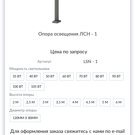
Опора освещения ЛСН - 1
Цена по запросу
Артикул
LSN - 1
Мощность светильника
35 ВТ
40 ВТ
50 ВТ
60 ВТ
70 ВТ
80 ВТ
90 ВТ
100 ВТ
105 ВТ
Высота опоры
2 М
2,5 М
3 М
3,5 М
4 М
4,5 М
5 М
6 М
Диаметр опоры
120ММ Х 80ММ
Для оформления заказа свяжитесь с нами по e-mail