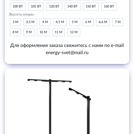
100 ВТ
105 ВТ
120 ВТ
140 ВТ
150 ВТ
160 ВТ
Высота опоры
3 М
3,5 М
4 М
4,5 М
5 М
6 М
6,6 М
7 М
8 М
9 М
10 М
11 М
12 М
Для оформления заказа свяжитесь с нами по e-mail
energy-svet@mail.ru