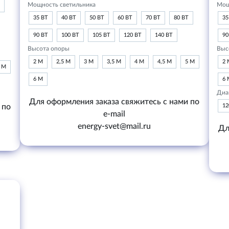
Мощность светильника
Мощ
35 ВТ
40 ВТ
50 ВТ
60 ВТ
70 ВТ
80 ВТ
35
90 ВТ
100 ВТ
105 ВТ
120 ВТ
140 ВТ
90
Высота опоры
Выс
2 М
2,5 М
3 М
3,5 М
4 М
4,5 М
5 М
2 
6 М
6 М
6 
Диа
Для оформления заказа свяжитесь с нами по
 по
1
e-mail
energy-svet@mail.ru
Дл