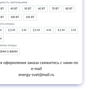
ность светильника
 ВТ
40 ВТ
50 ВТ
60 ВТ
70 ВТ
80 ВТ
 ВТ
100 ВТ
105 ВТ
ота опоры
М
2,5 М
3 М
3,5 М
4 М
4,5 М
5 М
М
метр опоры
20ММ Х 80ММ
я оформления заказа свяжитесь с нами по
e-mail
energy-svet@mail.ru