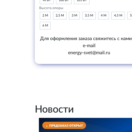
90 ВТ
100 ВТ
105 ВТ
Высота опоры
2 М
2,5 М
3 М
3,5 М
4 М
4,5 М
5
6 М
Для оформления заказа свяжитесь с нами
e-mail
energy-svet@mail.ru
Новости