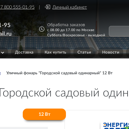
7 800 555-01-95
Личный кабинет
Обработка заказов
1-95
с 08.00 до 17.00 по Москве
il.ru
Суббота/Воскресенье - выходной
Доставка
Как купить
Статьи
Новости
е
Уличный фонарь "Городской садовый одинарный" 12 Вт
Городской садовый один
12 Вт