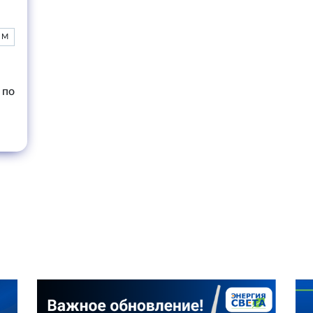
 М
 по