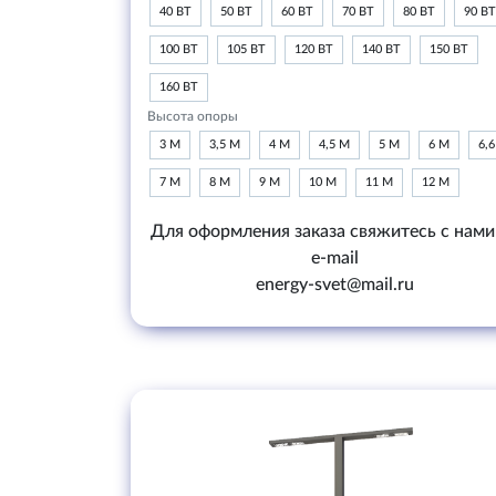
40 ВТ
50 ВТ
60 ВТ
70 ВТ
80 ВТ
90 ВТ
100 ВТ
105 ВТ
120 ВТ
140 ВТ
150 ВТ
160 ВТ
Высота опоры
3 М
3,5 М
4 М
4,5 М
5 М
6 М
6,
7 М
8 М
9 М
10 М
11 М
12 М
Для оформления заказа свяжитесь с нами
e-mail
energy-svet@mail.ru