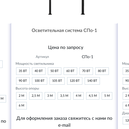
Осветительная система СПо-1
Цена по запросу
Артикул
СПо-1
Мощность светильника
Мощ
35 ВТ
40 ВТ
50 ВТ
60 ВТ
70 ВТ
80 ВТ
35
90 ВТ
100 ВТ
105 ВТ
120 ВТ
140 ВТ
90
Высота опоры
Выс
2 М
2,5 М
3 М
3,5 М
4 М
4,5 М
5 М
2 
6 М
6 М
6 
Диа
Для оформления заказа свяжитесь с нами по
 по
1
e-mail