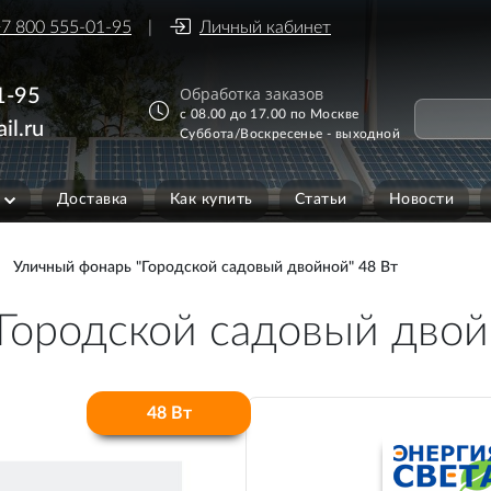
7 800 555-01-95
Личный кабинет
Обработка заказов
1-95
с 08.00 до 17.00 по Москве
il.ru
Суббота/Воскресенье - выходной
Доставка
Как купить
Статьи
Новости
Уличный фонарь "Городской садовый двойной" 48 Вт
Городской садовый двой
48 Вт