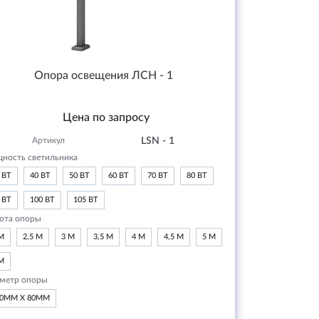
Опора освещения ЛСН - 1
Цена по запросу
Артикул
LSN - 1
ность светильника
 ВТ
40 ВТ
50 ВТ
60 ВТ
70 ВТ
80 ВТ
 ВТ
100 ВТ
105 ВТ
ота опоры
М
2,5 М
3 М
3,5 М
4 М
4,5 М
5 М
М
метр опоры
20ММ Х 80ММ