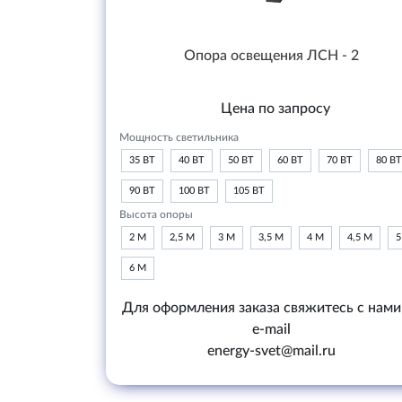
Опора освещения ЛСН - 2
Цена по запросу
Мощность светильника
35 ВТ
40 ВТ
50 ВТ
60 ВТ
70 ВТ
80 ВТ
90 ВТ
100 ВТ
105 ВТ
Высота опоры
2 М
2,5 М
3 М
3,5 М
4 М
4,5 М
5
6 М
Для оформления заказа свяжитесь с нами
e-mail
energy-svet@mail.ru