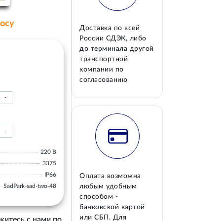
росу
Доставка по всей
России СДЭК, либо
до терминала другой
транспортной
компании по
согласованию
-
-
220 В
3375
IP66
Оплата возможна
SadPark-sad-two-48
любым удобным
способом -
банковской картой
или СБП. Для
житесь с нами по