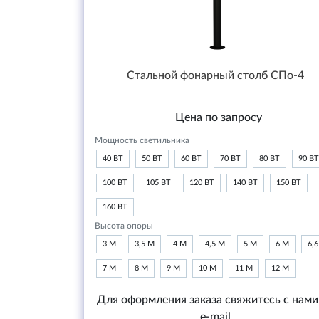
Стальной фонарный столб СПо-4
Цена по запросу
Мощность светильника
40 ВТ
50 ВТ
60 ВТ
70 ВТ
80 ВТ
90 ВТ
100 ВТ
105 ВТ
120 ВТ
140 ВТ
150 ВТ
160 ВТ
Высота опоры
3 М
3,5 М
4 М
4,5 М
5 М
6 М
6,
7 М
8 М
9 М
10 М
11 М
12 М
Для оформления заказа свяжитесь с нами
e-mail