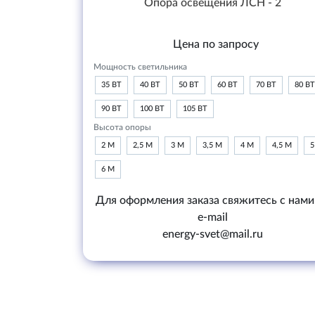
Опора освещения ЛСН - 2
Цена по запросу
Мощность светильника
35 ВТ
40 ВТ
50 ВТ
60 ВТ
70 ВТ
80 ВТ
90 ВТ
100 ВТ
105 ВТ
Высота опоры
2 М
2,5 М
3 М
3,5 М
4 М
4,5 М
5
6 М
Для оформления заказа свяжитесь с нами
e-mail
energy-svet@mail.ru