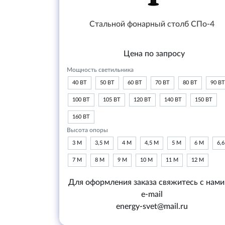
Стальной фонарный столб СПо-4
Цена по запросу
Мощность светильника
40 ВТ
50 ВТ
60 ВТ
70 ВТ
80 ВТ
90 ВТ
100 ВТ
105 ВТ
120 ВТ
140 ВТ
150 ВТ
160 ВТ
Высота опоры
3 М
3,5 М
4 М
4,5 М
5 М
6 М
6,
7 М
8 М
9 М
10 М
11 М
12 М
Для оформления заказа свяжитесь с нами
e-mail
energy-svet@mail.ru