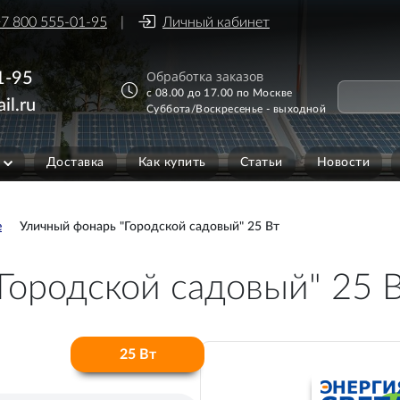
7 800 555-01-95
Личный кабинет
Обработка заказов
1-95
с 08.00 до 17.00 по Москве
il.ru
Суббота/Воскресенье - выходной
Доставка
Как купить
Статьи
Новости
е
Уличный фонарь "Городской садовый" 25 Вт
Городской садовый" 25 
25 Вт