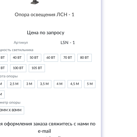
Опора освещения ЛСН - 1
Цена по запросу
Артикул
LSN - 1
ность светильника
 ВТ
40 ВТ
50 ВТ
60 ВТ
70 ВТ
80 ВТ
 ВТ
100 ВТ
105 ВТ
ота опоры
М
2,5 М
3 М
3,5 М
4 М
4,5 М
5 М
М
метр опоры
20ММ Х 80ММ
я оформления заказа свяжитесь с нами по
e-mail