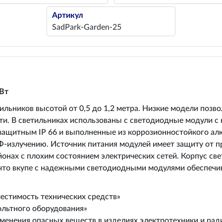
Артикул
SadPark-Garden-25
 Вт
ьников высотой от 0,5 до 1,2 метра. Низкие модели позв
ти. В светильниках использованы с светодиодные модули с 
защитным IP 66 и выполненные из коррозионностойкого алю
Ф-излучению. Источник питания модулей имеет защиту от 
йонах с плохим состоянием электрических сетей. Корпус св
что вкупе с надежными светодиодными модулями обеспечив
местимость технических средств»
ольтного оборудования»
именения опасных веществ в изделиях электротехники и рад