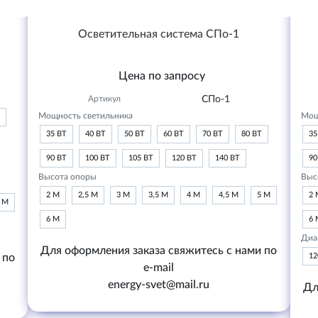
Осветительная система СПо-1
Цена по запросу
Артикул
СПо-1
Мощность светильника
Мощ
35 ВТ
40 ВТ
50 ВТ
60 ВТ
70 ВТ
80 ВТ
35
90 ВТ
100 ВТ
105 ВТ
120 ВТ
140 ВТ
90
Высота опоры
Выс
2 М
2,5 М
3 М
3,5 М
4 М
4,5 М
5 М
2 
6 М
6 М
6 
Диа
Для оформления заказа свяжитесь с нами по
 по
1
e-mail
energy-svet@mail.ru
Дл