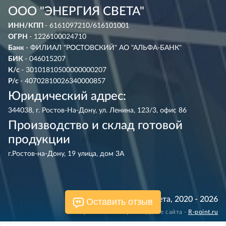
ООО "ЭНЕРГИЯ СВЕТА"
ИНН/КПП
- 6161097210/616101001
ОГРН
- 1226100024710
Банк
- ФИЛИАЛ "РОСТОВСКИЙ" АО "АЛЬФА-БАНК"
БИК
- 046015207
К/с
- 30101810500000000207
Р/с
- 40702810026340000857
Юридический адрес:
344038, г. Ростов-На-Дону, ул. Ленина, 123/3, офис 86
Производство и склад готовой
продукции
г.Ростов-на-Дону, 19 улица, дом 3А
© Энергия Света, 2020 - 2026
Оставить отзыв
Разработка и сопровождение сайта -
R‑point.ru