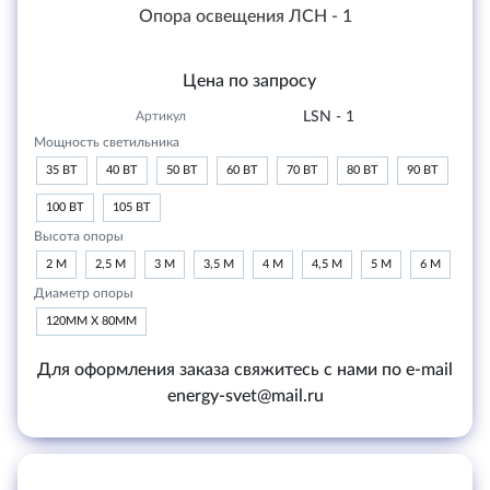
Опора освещения ЛСН - 1
Цена по запросу
Артикул
LSN - 1
Мощность светильника
35 ВТ
40 ВТ
50 ВТ
60 ВТ
70 ВТ
80 ВТ
90 ВТ
100 ВТ
105 ВТ
Высота опоры
2 М
2,5 М
3 М
3,5 М
4 М
4,5 М
5 М
6 М
Диаметр опоры
120ММ Х 80ММ
Для оформления заказа свяжитесь с нами по e-mail
energy-svet@mail.ru