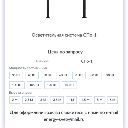
Осветительная система СПо-1
Цена по запросу
Артикул
СПо-1
Мощность светильника
35 ВТ
40 ВТ
50 ВТ
60 ВТ
70 ВТ
80 ВТ
90 ВТ
100 ВТ
105 ВТ
120 ВТ
140 ВТ
Высота опоры
2 М
2,5 М
3 М
3,5 М
4 М
4,5 М
5 М
6 М
Для оформления заказа свяжитесь с нами по e-mail
energy-svet@mail.ru